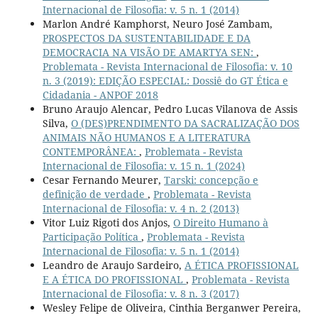
Internacional de Filosofia: v. 5 n. 1 (2014)
Marlon André Kamphorst, Neuro José Zambam,
PROSPECTOS DA SUSTENTABILIDADE E DA
DEMOCRACIA NA VISÃO DE AMARTYA SEN:
,
Problemata - Revista Internacional de Filosofia: v. 10
n. 3 (2019): EDIÇÃO ESPECIAL: Dossiê do GT Ética e
Cidadania - ANPOF 2018
Bruno Araujo Alencar, Pedro Lucas Vilanova de Assis
Silva,
O (DES)PRENDIMENTO DA SACRALIZAÇÃO DOS
ANIMAIS NÃO HUMANOS E A LITERATURA
CONTEMPORÂNEA:
,
Problemata - Revista
Internacional de Filosofia: v. 15 n. 1 (2024)
Cesar Fernando Meurer,
Tarski: concepção e
definição de verdade
,
Problemata - Revista
Internacional de Filosofia: v. 4 n. 2 (2013)
Vitor Luiz Rigoti dos Anjos,
O Direito Humano à
Participação Política
,
Problemata - Revista
Internacional de Filosofia: v. 5 n. 1 (2014)
Leandro de Araujo Sardeiro,
A ÉTICA PROFISSIONAL
E A ÉTICA DO PROFISSIONAL
,
Problemata - Revista
Internacional de Filosofia: v. 8 n. 3 (2017)
Wesley Felipe de Oliveira, Cinthia Berganwer Pereira,