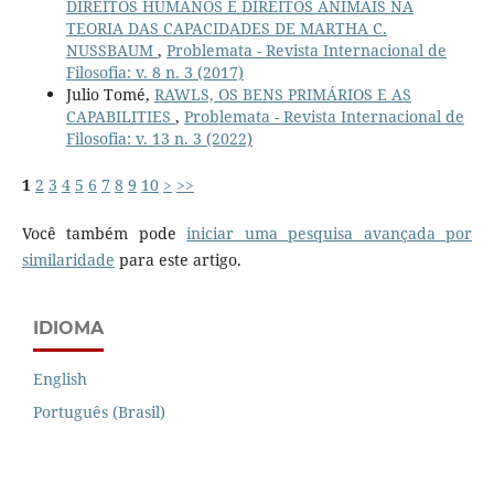
DIREITOS HUMANOS E DIREITOS ANIMAIS NA
TEORIA DAS CAPACIDADES DE MARTHA C.
NUSSBAUM
,
Problemata - Revista Internacional de
Filosofia: v. 8 n. 3 (2017)
Julio Tomé,
RAWLS, OS BENS PRIMÁRIOS E AS
CAPABILITIES
,
Problemata - Revista Internacional de
Filosofia: v. 13 n. 3 (2022)
1
2
3
4
5
6
7
8
9
10
>
>>
Você também pode
iniciar uma pesquisa avançada por
similaridade
para este artigo.
IDIOMA
English
Português (Brasil)