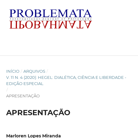
INÍCIO
/
ARQUIVOS
/
V. 11 N. 4 (2020): HEGEL: DIALÉTICA, CIÊNCIA E LIBERDADE -
EDIÇÃO ESPECIAL
/
APRESENTAÇÃO
APRESENTAÇÃO
Marloren Lopes Miranda