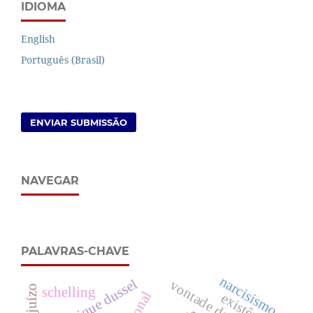
IDIOMA
English
Português (Brasil)
ENVIAR SUBMISSÃO
NAVEGAR
PALAVRAS-CHAVE
narcisismo
enrique dussel
vontade de poder
schelling
existência.