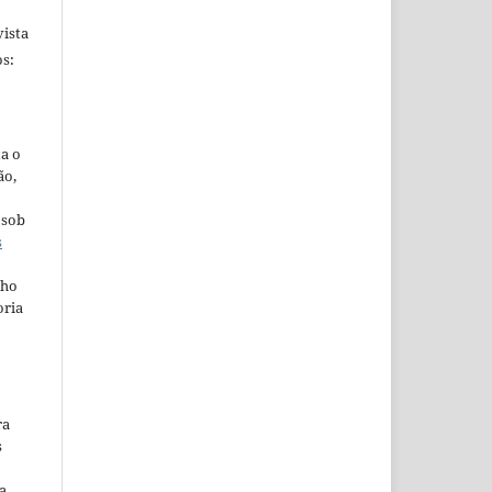
ista
s:
ta o
ão,
 sob
s
lho
oria
ra
s
a