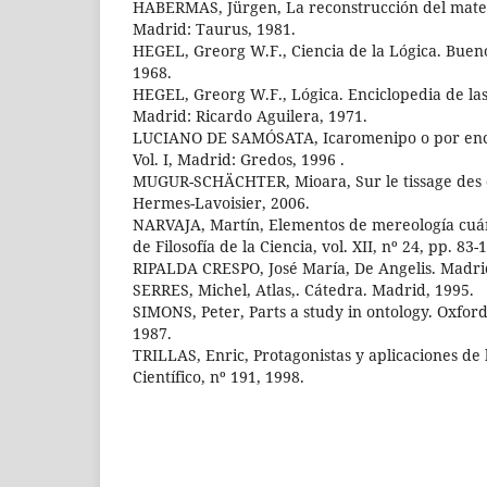
HABERMAS, Jürgen, La reconstrucción del materi
Madrid: Taurus, 1981.
HEGEL, Greorg W.F., Ciencia de la Lógica. Bueno
1968.
HEGEL, Greorg W.F., Lógica. Enciclopedia de las 
Madrid: Ricardo Aguilera, 1971.
LUCIANO DE SAMÓSATA, Icaromenipo o por encim
Vol. I, Madrid: Gredos, 1996 .
MUGUR-SCHÄCHTER, Mioara, Sur le tissage des c
Hermes-Lavoisier, 2006.
NARVAJA, Martín, Elementos de mereología cuán
de Filosofía de la Ciencia, vol. XII, nº 24, pp. 83-
RIPALDA CRESPO, José María, De Angelis. Madrid
SERRES, Michel, Atlas,. Cátedra. Madrid, 1995.
SIMONS, Peter, Parts a study in ontology. Oxford
1987.
TRILLAS, Enric, Protagonistas y aplicaciones de
Científico, nº 191, 1998.