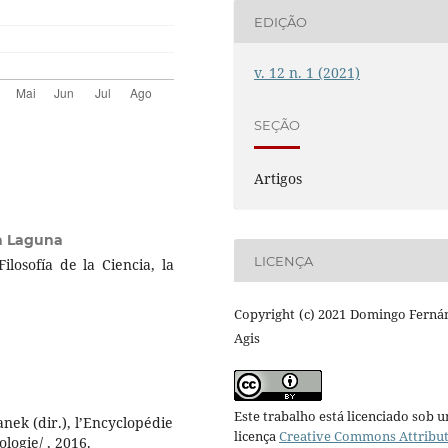
EDIÇÃO
v. 12 n. 1 (2021)
SEÇÃO
Artigos
a Laguna
LICENÇA
ilosofía de la Ciencia, la
Copyright (c) 2021 Domingo Ferná
Agis
Este trabalho está licenciado sob 
ek (dir.), l’Encyclopédie
licença
Creative Commons Attribu
logie/ , 2016.