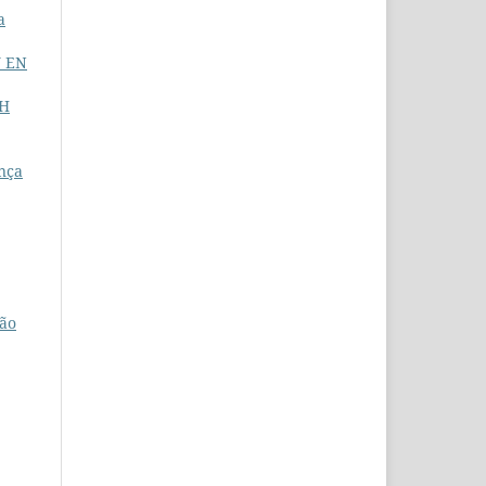
a
Y EN
PH
ança
ção