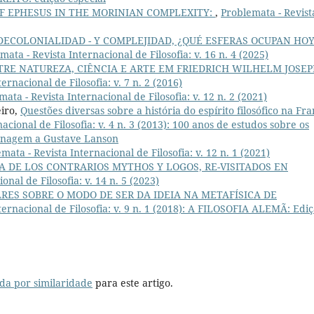
F EPHESUS IN THE MORINIAN COMPLEXITY:
,
Problemata - Revist
 DECOLONIALIDAD - Y COMPLEJIDAD, ¿QUÉ ESFERAS OCUPAN HO
mata - Revista Internacional de Filosofia: v. 16 n. 4 (2025)
RE NATUREZA, CIÊNCIA E ARTE EM FRIEDRICH WILHELM JOSE
ernacional de Filosofia: v. 7 n. 2 (2016)
ata - Revista Internacional de Filosofia: v. 12 n. 2 (2021)
iro,
Questões diversas sobre a história do espírito filosófico na Fr
acional de Filosofia: v. 4 n. 3 (2013): 100 anos de estudos sobre os
menagem a Gustave Lanson
mata - Revista Internacional de Filosofia: v. 12 n. 1 (2021)
 DE LOS CONTRARIOS MYTHOS Y LOGOS, RE-VISITADOS EN
onal de Filosofia: v. 14 n. 5 (2023)
ES SOBRE O MODO DE SER DA IDEIA NA METAFÍSICA DE
ternacional de Filosofia: v. 9 n. 1 (2018): A FILOSOFIA ALEMÃ: Edi
da por similaridade
para este artigo.