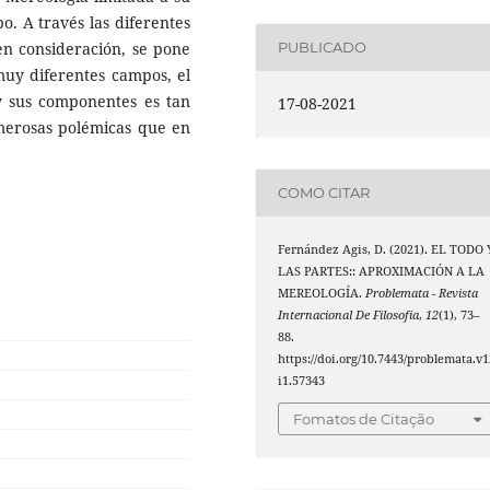
o. A través las diferentes
en consideración, se pone
PUBLICADO
muy diferentes campos, el
 y sus componentes es tan
17-08-2021
umerosas polémicas que en
COMO CITAR
Fernández Agis, D. (2021). EL TODO 
LAS PARTES:: APROXIMACIÓN A LA
MEREOLOGÍA.
Problemata - Revista
Internacional De Filosofia
,
12
(1), 73–
88.
https://doi.org/10.7443/problemata.v1
i1.57343
Fomatos de Citação