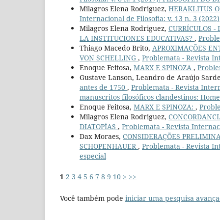
Milagros Elena Rodriguez,
HERAKLITUS O
Internacional de Filosofia: v. 13 n. 3 (2022)
Milagros Elena Rodriguez,
CURRÍCULOS -
LA INSTITUCIONES EDUCATIVAS?
,
Proble
Thiago Macedo Brito,
APROXIMAÇÕES ENT
VON SCHELLING
,
Problemata - Revista Int
Enoque Feitosa,
MARX E SPINOZA
,
Problem
Gustave Lanson, Leandro de Araújo Sarde
antes de 1750
,
Problemata - Revista Intern
manuscritos filosóficos clandestinos: Ho
Enoque Feitosa,
MARX E SPINOZA:
,
Proble
Milagros Elena Rodriguez,
CONCORDANCIA
DIATOPÍAS
,
Problemata - Revista Internaci
Dax Moraes,
CONSIDERAÇÕES PRELIMINAR
SCHOPENHAUER
,
Problemata - Revista In
especial
1
2
3
4
5
6
7
8
9
10
>
>>
Você também pode
iniciar uma pesquisa avança