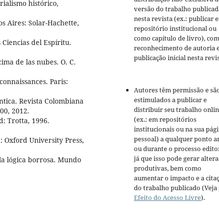
alismo histórico,
versão do trabalho publicad
nesta revista (ex.: publicar 
s Aires: Solar-Hachette,
repositório institucional ou
como capítulo de livro), co
Ciencias del Espíritu.
reconhecimento de autoria 
publicação inicial nesta revis
a de las nubes. O. C.
onnaissances. Paris:
Autores têm permissão e sã
estimulados a publicar e
tica. Revista Colombiana
distribuir seu trabalho onli
100, 2012.
(ex.: em repositórios
: Trotta, 1996.
institucionais ou na sua pág
pessoal) a qualquer ponto a
: Oxford University Press,
ou durante o processo editor
já que isso pode gerar alter
 la lógica borrosa. Mundo
produtivas, bem como
aumentar o impacto e a cita
do trabalho publicado (Veja
Efeito do Acesso Livre
).