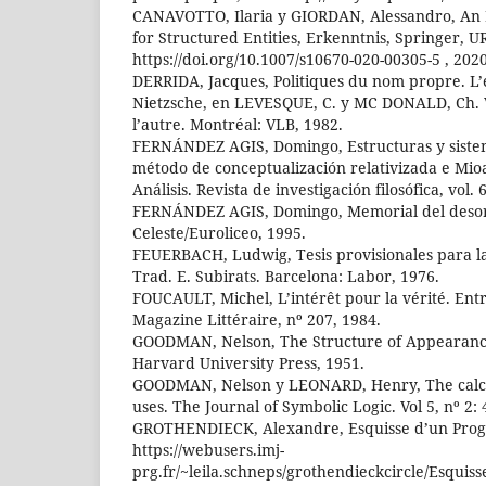
CANAVOTTO, Ilaria y GIORDAN, Alessandro, An 
for Structured Entities, Erkenntnis, Springer, U
https://doi.org/10.1007/s10670-020-00305-5 , 2020
DERRIDA, Jacques, Politiques du nom propre. L
Nietzsche, en LEVESQUE, C. y MC DONALD, Ch. V. 
l’autre. Montréal: VLB, 1982.
FERNÁNDEZ AGIS, Domingo, Estructuras y siste
método de conceptualización relativizada e Mi
Análisis. Revista de investigación filosófica, vol. 
FERNÁNDEZ AGIS, Domingo, Memorial del deso
Celeste/Euroliceo, 1995.
FEUERBACH, Ludwig, Tesis provisionales para la 
Trad. E. Subirats. Barcelona: Labor, 1976.
FOUCAULT, Michel, L’intérêt pour la vérité. Ent
Magazine Littéraire, nº 207, 1984.
GOODMAN, Nelson, The Structure of Appearanc
Harvard University Press, 1951.
GOODMAN, Nelson y LEONARD, Henry, The calculu
uses. The Journal of Symbolic Logic. Vol 5, nº 2: 
GROTHENDIECK, Alexandre, Esquisse d’un Pro
https://webusers.imj-
prg.fr/~leila.schneps/grothendieckcircle/Esquiss