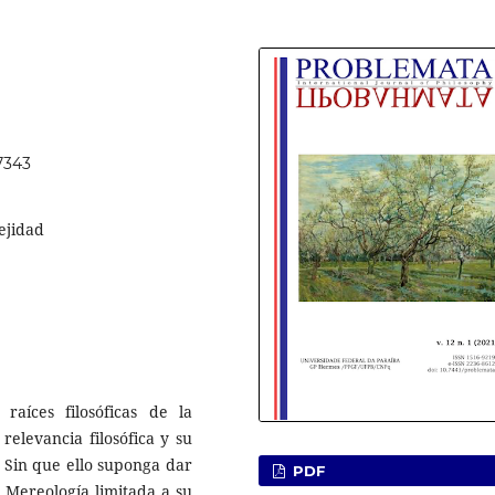
57343
ejidad
raíces filosóficas de la
 relevancia filosófica y su
. Sin que ello suponga dar
PDF
la Mereología limitada a su