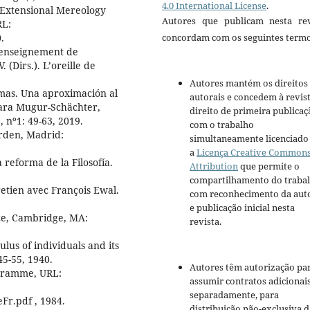
4.0 International License
.
Extensional Mereology
Autores que publicam nesta rev
RL:
.
concordam com os seguintes termo
’enseignement de
(Dirs.). L’oreille de
Autores mantém os direitos
mas. Una aproximación al
autorais e concedem à revis
oara Mugur-Schächter,
direito de primeira publicaç
6, nº1: 49-63, 2019.
com o trabalho
rden, Madrid:
simultaneamente licenciado
a
Licença Creative Common
reforma de la Filosofía.
Attribution
que permite o
compartilhamento do traba
retien avec François Ewal.
com reconhecimento da aut
e publicação inicial nesta
e, Cambridge, MA:
revista.
s of individuals and its
45-55, 1940.
Autores têm autorização pa
gramme, URL:
assumir contratos adicionai
separadamente, para
eFr.pdf , 1984.
distribuição não-exclusiva d