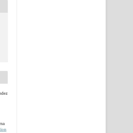
ndez
uma
tion