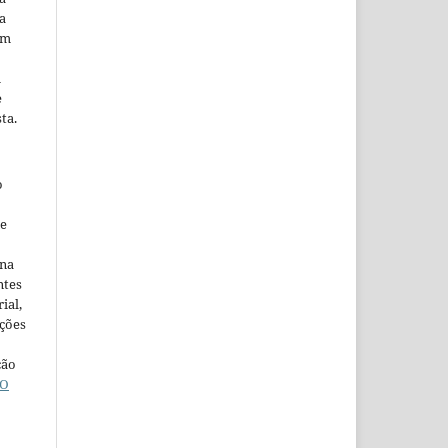
a
em
m
e
ta.
o
ne
ina
ntes
ial,
ações
ção
O