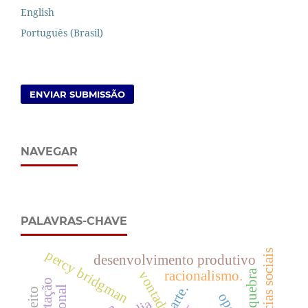
English
Português (Brasil)
ENVIAR SUBMISSÃO
NAVEGAR
PALAVRAS-CHAVE
percy bridgman
ciências sociais
desenvolvimento produtivo
quebra
racionalismo.
arte.