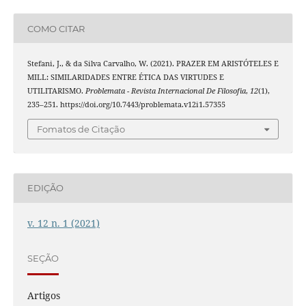
COMO CITAR
Stefani, J., & da Silva Carvalho, W. (2021). PRAZER EM ARISTÓTELES E
MILL: SIMILARIDADES ENTRE ÉTICA DAS VIRTUDES E
UTILITARISMO.
Problemata - Revista Internacional De Filosofia
,
12
(1),
235–251. https://doi.org/10.7443/problemata.v12i1.57355
Fomatos de Citação
EDIÇÃO
v. 12 n. 1 (2021)
SEÇÃO
Artigos