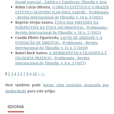
Dossiê especial – Estética e Existência: Filosofia e Arte
Rúbia Lúcia Oliveira,
O OBJETO ESTÉTICO E O PRAZER
ESTÉTICO SEGUNDO JEAN-PAUL SARTRE
,
Problemata
- Revista Internacional de Filosofia: v. 16 n. 4 (2025)
Rogério Sérgio Santos,
ÉTICA DAS VIRTUDES NA
PERSPECTIVA DA ÉTICA NICOMAQUEIA
,
Problemata -
Revista Internacional de Filosofia: v. 16 n. 2 (2025)
Camila Pilotto Figueiredo,
LAÇOS DE AMIZADE E A
FUNDAÇÃO DE DIREITOS:
,
Problemata - Revista
Internacional de Filosofia: v. 11 n. 5 (2020)
Rainri Back Santos,
A HERMENÊUTICA FILOSÓFICA É
FILOSOFIA PRÁTICA?
,
Problemata - Revista
Internacional de Filosofia: v. 8 n. 3 (2017)
1
2
3
4
5
6
7
8
9
10
>
>>
Você também pode
iniciar uma pesquisa avançada por
similaridade
para este artigo.
IDIOMA