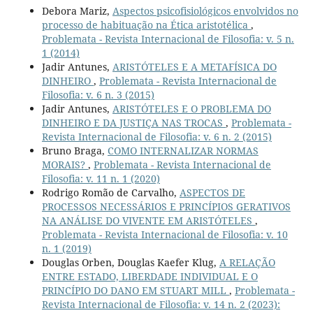
Debora Mariz,
Aspectos psicofisiológicos envolvidos no
processo de habituação na Ética aristotélica
,
Problemata - Revista Internacional de Filosofia: v. 5 n.
1 (2014)
Jadir Antunes,
ARISTÓTELES E A METAFÍSICA DO
DINHEIRO
,
Problemata - Revista Internacional de
Filosofia: v. 6 n. 3 (2015)
Jadir Antunes,
ARISTÓTELES E O PROBLEMA DO
DINHEIRO E DA JUSTIÇA NAS TROCAS
,
Problemata -
Revista Internacional de Filosofia: v. 6 n. 2 (2015)
Bruno Braga,
COMO INTERNALIZAR NORMAS
MORAIS?
,
Problemata - Revista Internacional de
Filosofia: v. 11 n. 1 (2020)
Rodrigo Romão de Carvalho,
ASPECTOS DE
PROCESSOS NECESSÁRIOS E PRINCÍPIOS GERATIVOS
NA ANÁLISE DO VIVENTE EM ARISTÓTELES
,
Problemata - Revista Internacional de Filosofia: v. 10
n. 1 (2019)
Douglas Orben, Douglas Kaefer Klug,
A RELAÇÃO
ENTRE ESTADO, LIBERDADE INDIVIDUAL E O
PRINCÍPIO DO DANO EM STUART MILL
,
Problemata -
Revista Internacional de Filosofia: v. 14 n. 2 (2023):