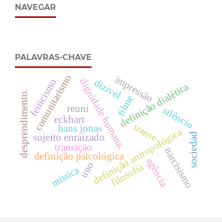
NAVEGAR
PALAVRAS-CHAVE
comunitarismo
impressão
dignidade humana.
feiticismo
dizível
definição dialética
desprendimento.
filme
reuni
silêncio
eckhart
transe
hans jonas
definição antropológica
sociedad
sujeito enraizado
transição
narcisismo
definição psicológica
agência
uno
filosofía
mística