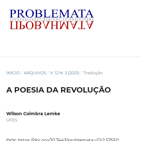
INÍCIO
/
ARQUIVOS
/
V. 12 N. 2 (2021)
/
Tradução
A POESIA DA REVOLUÇÃO
Wilson Coimbra Lemke
UFES
DOI:
https://doi.org/10.7443/problemata.v12i2.57550