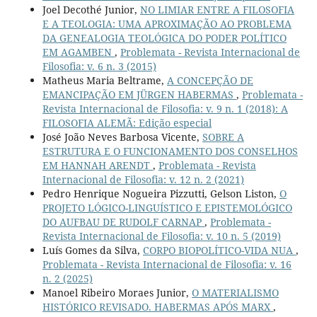
Joel Decothé Junior,
NO LIMIAR ENTRE A FILOSOFIA
E A TEOLOGIA: UMA APROXIMAÇÃO AO PROBLEMA
DA GENEALOGIA TEOLÓGICA DO PODER POLÍTICO
EM AGAMBEN
,
Problemata - Revista Internacional de
Filosofia: v. 6 n. 3 (2015)
Matheus Maria Beltrame,
A CONCEPÇÃO DE
EMANCIPAÇÃO EM JÜRGEN HABERMAS
,
Problemata -
Revista Internacional de Filosofia: v. 9 n. 1 (2018): A
FILOSOFIA ALEMÃ: Edição especial
José João Neves Barbosa Vicente,
SOBRE A
ESTRUTURA E O FUNCIONAMENTO DOS CONSELHOS
EM HANNAH ARENDT
,
Problemata - Revista
Internacional de Filosofia: v. 12 n. 2 (2021)
Pedro Henrique Nogueira Pizzutti, Gelson Liston,
O
PROJETO LÓGICO-LINGUÍSTICO E EPISTEMOLÓGICO
DO AUFBAU DE RUDOLF CARNAP
,
Problemata -
Revista Internacional de Filosofia: v. 10 n. 5 (2019)
Luís Gomes da Silva,
CORPO BIOPOLÍTICO-VIDA NUA
,
Problemata - Revista Internacional de Filosofia: v. 16
n. 2 (2025)
Manoel Ribeiro Moraes Junior,
O MATERIALISMO
HISTÓRICO REVISADO. HABERMAS APÓS MARX
,