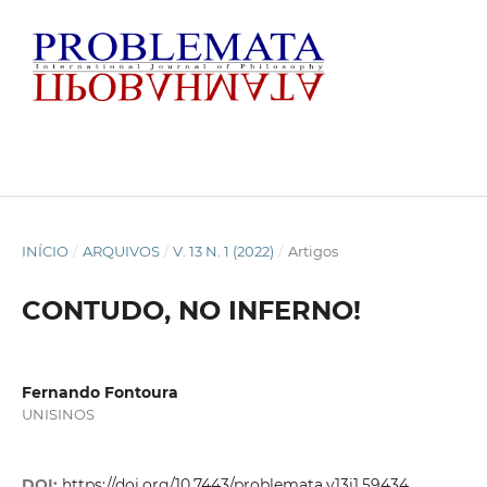
INÍCIO
/
ARQUIVOS
/
V. 13 N. 1 (2022)
/
Artigos
CONTUDO, NO INFERNO!
Fernando Fontoura
UNISINOS
DOI:
https://doi.org/10.7443/problemata.v13i1.59434