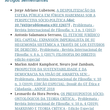
Artigos Semelhantes
Jorge Adriano Lubenow,
A DESPOLITIZAÇÃO DA
ESFERA PÚBLICA EM JÜRGEN HABERMAS SOB A
PERSPECTIVA SÓCIO-POLÍTICA
[doi:
10.7443/problemata.v3i1.12657]
,
Problemata -
Revista Internacional de Filosofia: v. 3 n. 1 (2012)
Antonio Salamanca Serrano,
EL FETICHE JURÍDICO
DEL CAPITAL: EXPANSIÓN IMPERIALISTA DE SU
HEGEMONÍA SISTÉMICA A TRAVÉS DE LOS ESTUDIOS
DE DERECHO
,
Problemata - Revista Internacional de
Filosofia: v. 8 n. 1 (2017): FILOSOFIA DO DIREITO:
edição especial
Marlon André Kamphorst, Neuro José Zambam,
PROSPECTOS DA SUSTENTABILIDADE E DA
DEMOCRACIA NA VISÃO DE AMARTYA SEN:
,
Problemata - Revista Internacional de Filosofia: v. 10
n. 3 (2019): EDIÇÃO ESPECIAL: Dossiê do GT Ética e
Cidadania - ANPOF 2018
Leonardo da Hora Pereira,
OS PRESSUPOSTOS SÓCIO-
ONTOLÓGICOS DA TEORIA CRÍTICA:
,
Problemata -
Revista Internacional de Filosofia: v. 10 n. 4 (2019):
MARXISMO E TEORIA CRÍTICA - Edição Especial