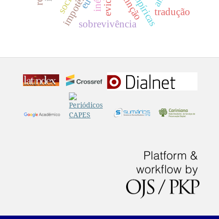
distinção
eu
tradução
sobrevivência