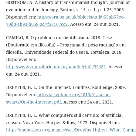
BOSTROM, N. A history of transhumanist thought. Journal of
evolution and technology, Boston, v. 14, n. 1, p. 1-25, 2005.
Disponível em:
https://ora.ox.ac.uk/objects/uuid:55ab57ec-
70d0-4b93-b058-0d7f57167cc2
. Acesso em: 24 out. 2021.
CAMILO, B. O problema do cientificismo. 2018. Tese
(Doutorado em filosofia) – Programa de pós-graduação em
filosofia, Universidade Federal do Ceará, Fortaleza, 2018.
Disponível em:
http://www.repositorio.ufc.br/handle/riufc/39432
. Acesso
em: 24 out. 2021.
DREYFUS, H. L. On the internet. Londres: Routledge, 2009.
Disponível em:
https://cryptome.org/2013/01/aaron-
swartz/On-the-Internet.pdf
. Acesso em: 24 out. 2021.
DREYFUS, H. L. What computers still can't do: of artificial
reason. Nova York: Harper & Row, 1972. Disponível em:
https://monoskop.org/images/c/ce/Dreyfus_Hubert_What_Comput