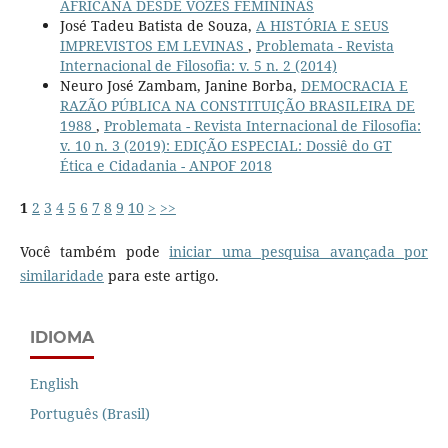
AFRICANA DESDE VOZES FEMININAS
José Tadeu Batista de Souza,
A HISTÓRIA E SEUS
IMPREVISTOS EM LEVINAS
,
Problemata - Revista
Internacional de Filosofia: v. 5 n. 2 (2014)
Neuro José Zambam, Janine Borba,
DEMOCRACIA E
RAZÃO PÚBLICA NA CONSTITUIÇÃO BRASILEIRA DE
1988
,
Problemata - Revista Internacional de Filosofia:
v. 10 n. 3 (2019): EDIÇÃO ESPECIAL: Dossiê do GT
Ética e Cidadania - ANPOF 2018
1
2
3
4
5
6
7
8
9
10
>
>>
Você também pode
iniciar uma pesquisa avançada por
similaridade
para este artigo.
IDIOMA
English
Português (Brasil)