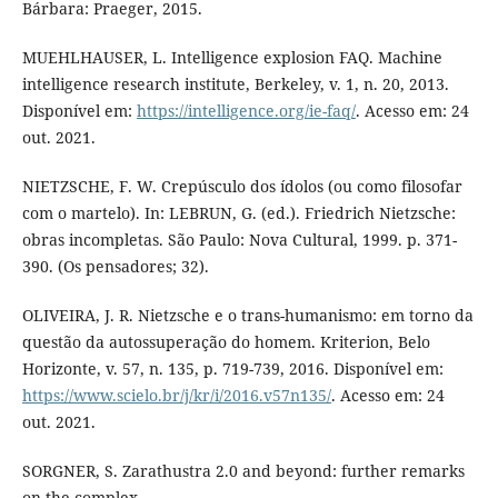
Bárbara: Praeger, 2015.
MUEHLHAUSER, L. Intelligence explosion FAQ. Machine
intelligence research institute, Berkeley, v. 1, n. 20, 2013.
Disponível em:
https://intelligence.org/ie-faq/
. Acesso em: 24
out. 2021.
NIETZSCHE, F. W. Crepúsculo dos ídolos (ou como filosofar
com o martelo). In: LEBRUN, G. (ed.). Friedrich Nietzsche:
obras incompletas. São Paulo: Nova Cultural, 1999. p. 371-
390. (Os pensadores; 32).
OLIVEIRA, J. R. Nietzsche e o trans-humanismo: em torno da
questão da autossuperação do homem. Kriterion, Belo
Horizonte, v. 57, n. 135, p. 719-739, 2016. Disponível em:
https://www.scielo.br/j/kr/i/2016.v57n135/
. Acesso em: 24
out. 2021.
SORGNER, S. Zarathustra 2.0 and beyond: further remarks
on the complex