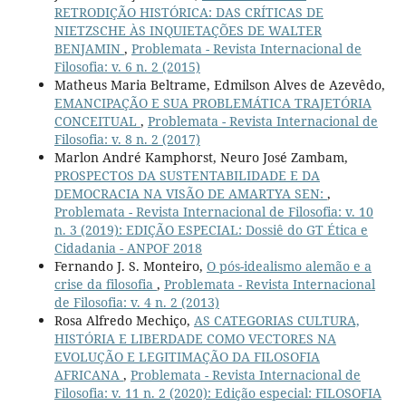
RETRODIÇÃO HISTÓRICA: DAS CRÍTICAS DE
NIETZSCHE ÀS INQUIETAÇÕES DE WALTER
BENJAMIN
,
Problemata - Revista Internacional de
Filosofia: v. 6 n. 2 (2015)
Matheus Maria Beltrame, Edmilson Alves de Azevêdo,
EMANCIPAÇÃO E SUA PROBLEMÁTICA TRAJETÓRIA
CONCEITUAL
,
Problemata - Revista Internacional de
Filosofia: v. 8 n. 2 (2017)
Marlon André Kamphorst, Neuro José Zambam,
PROSPECTOS DA SUSTENTABILIDADE E DA
DEMOCRACIA NA VISÃO DE AMARTYA SEN:
,
Problemata - Revista Internacional de Filosofia: v. 10
n. 3 (2019): EDIÇÃO ESPECIAL: Dossiê do GT Ética e
Cidadania - ANPOF 2018
Fernando J. S. Monteiro,
O pós-idealismo alemão e a
crise da filosofia
,
Problemata - Revista Internacional
de Filosofia: v. 4 n. 2 (2013)
Rosa Alfredo Mechiço,
AS CATEGORIAS CULTURA,
HISTÓRIA E LIBERDADE COMO VECTORES NA
EVOLUÇÃO E LEGITIMAÇÃO DA FILOSOFIA
AFRICANA
,
Problemata - Revista Internacional de
Filosofia: v. 11 n. 2 (2020): Edição especial: FILOSOFIA