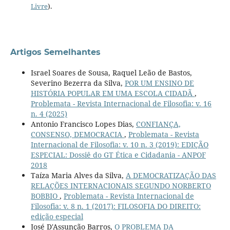
Livre
).
Artigos Semelhantes
Israel Soares de Sousa, Raquel Leão de Bastos,
Severino Bezerra da Silva,
POR UM ENSINO DE
HISTÓRIA POPULAR EM UMA ESCOLA CIDADÃ
,
Problemata - Revista Internacional de Filosofia: v. 16
n. 4 (2025)
Antonio Francisco Lopes Dias,
CONFIANÇA,
CONSENSO, DEMOCRACIA
,
Problemata - Revista
Internacional de Filosofia: v. 10 n. 3 (2019): EDIÇÃO
ESPECIAL: Dossiê do GT Ética e Cidadania - ANPOF
2018
Taíza Maria Alves da Silva,
A DEMOCRATIZAÇÃO DAS
RELAÇÕES INTERNACIONAIS SEGUNDO NORBERTO
BOBBIO
,
Problemata - Revista Internacional de
Filosofia: v. 8 n. 1 (2017): FILOSOFIA DO DIREITO:
edição especial
José D'Assunção Barros,
O PROBLEMA DA