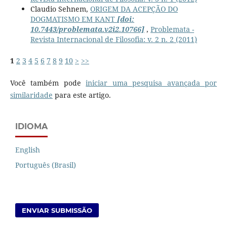
Claudio Sehnem,
ORIGEM DA ACEPÇÃO DO
DOGMATISMO EM KANT
[doi:
10.7443/problemata.v2i2.10766]
,
Problemata -
Revista Internacional de Filosofia: v. 2 n. 2 (2011)
1
2
3
4
5
6
7
8
9
10
>
>>
Você também pode
iniciar uma pesquisa avançada por
similaridade
para este artigo.
IDIOMA
English
Português (Brasil)
ENVIAR SUBMISSÃO