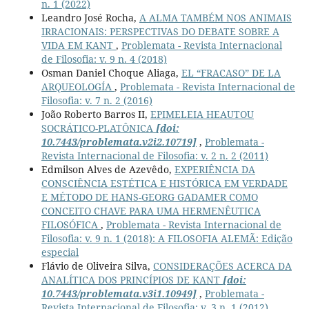
n. 1 (2022)
Leandro José Rocha,
A ALMA TAMBÉM NOS ANIMAIS
IRRACIONAIS: PERSPECTIVAS DO DEBATE SOBRE A
VIDA EM KANT
,
Problemata - Revista Internacional
de Filosofia: v. 9 n. 4 (2018)
Osman Daniel Choque Aliaga,
EL “FRACASO” DE LA
ARQUEOLOGÍA
,
Problemata - Revista Internacional de
Filosofia: v. 7 n. 2 (2016)
João Roberto Barros II,
EPIMELEIA HEAUTOU
SOCRÁTICO-PLATÔNICA
[doi:
10.7443/problemata.v2i2.10719]
,
Problemata -
Revista Internacional de Filosofia: v. 2 n. 2 (2011)
Edmilson Alves de Azevêdo,
EXPERIÊNCIA DA
CONSCIÊNCIA ESTÉTICA E HISTÓRICA EM VERDADE
E MÉTODO DE HANS-GEORG GADAMER COMO
CONCEITO CHAVE PARA UMA HERMENÊUTICA
FILOSÓFICA
,
Problemata - Revista Internacional de
Filosofia: v. 9 n. 1 (2018): A FILOSOFIA ALEMÃ: Edição
especial
Flávio de Oliveira Silva,
CONSIDERAÇÕES ACERCA DA
ANALÍTICA DOS PRINCÍPIOS DE KANT
[doi:
10.7443/problemata.v3i1.10949]
,
Problemata -
Revista Internacional de Filosofia: v. 3 n. 1 (2012)