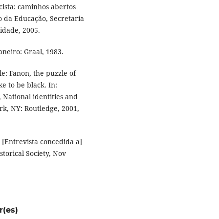
ista: caminhos abertos
io da Educação, Secretaria
idade, 2005.
neiro: Graal, 1983.
e: Fanon, the puzzle of
ke to be black. In:
ational identities and
rk, NY: Routledge, 2001,
 [Entrevista concedida a]
storical Society, Nov
r(es)