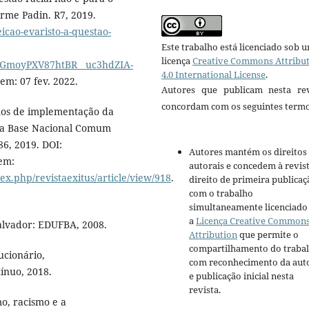
erme Padin. R7, 2019.
icao-evaristo-a-questao-
Este trabalho está licenciado sob 
licença
Creative Commons Attribu
GmoyPXV87htBR__uc3hdZIA-
4.0 International License
.
 em: 07 fev. 2022.
Autores que publicam nesta rev
concordam com os seguintes termo
anos de implementação da
 da Base Nacional Comum
-86, 2019. DOI:
Autores mantém os direitos
em:
autorais e concedem à revis
x.php/revistaexitus/article/view/918
.
direito de primeira publicaç
com o trabalho
simultaneamente licenciado
a
Licença Creative Common
alvador: EDUFBA, 2008.
Attribution
que permite o
compartilhamento do traba
ucionário,
com reconhecimento da aut
tínuo, 2018.
e publicação inicial nesta
revista.
o, racismo e a