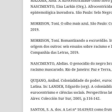
MAZAMA, Ama. A Afrocentricidade como novo p
NASCIMENTO, Eisa Larkin (Org.). Afrocentrici
epistemológica inovadora. São Paulo: Selo Negro
MORRISON, Toni. O olho mais azul. São Paulo: C
2019.
MORRISON, Toni. Romantizando a escravidão. I
origem dos outros: seis ensaios sobre racismo e l
Companhia das Letras, 2019.
NASCIMENTO, Abdias. O genocídio do negro bras
racismo mascarado. Rio de Janeiro: Paz e Terra,
QUIJANO, Anibal. Colonialidade do poder, euro
Latina. In: LANDER, Edgardo (org). A colonialid
eurocentrismo e ciências sociais. Perspectivas 
Aires: Colección Sur Sur, 2005, p.116-142.
SANTOS, S. A. dos. A Lei nº 10.639/03 como fruto