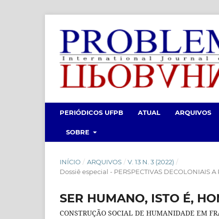
PERIÓDICOS UFPB
ATUAL
ARQUIVOS
SOBRE
INÍCIO
/
ARQUIVOS
/
V. 13 N. 3 (2022)
/
Dossiê especial - PERSPECTIVAS DECOLONIAIS 
SER HUMANO, ISTO É, H
CONSTRUÇÃO SOCIAL DE HUMANIDADE EM FR