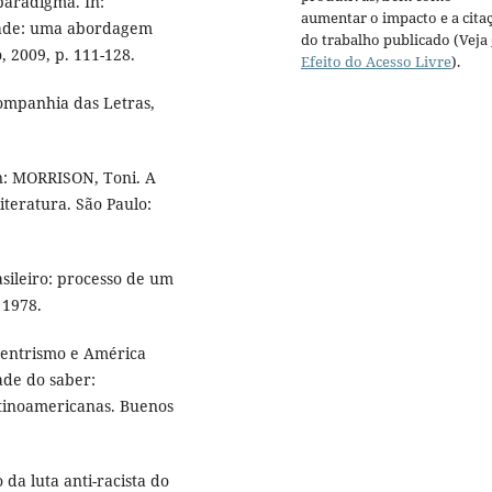
aradigma. In:
aumentar o impacto e a cita
dade: uma abordagem
do trabalho publicado (Veja
, 2009, p. 111-128.
Efeito do Acesso Livre
).
ompanhia das Letras,
n: MORRISON, Toni. A
iteratura. São Paulo:
ileiro: processo de um
 1978.
centrismo e América
ade do saber:
latinoamericanas. Buenos
 da luta anti-racista do