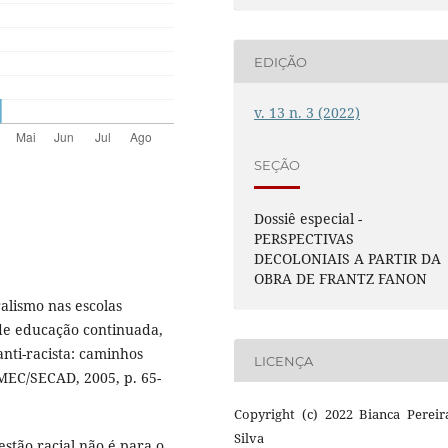
EDIÇÃO
v. 13 n. 3 (2022)
SEÇÃO
Dossiê especial -
PERSPECTIVAS
DECOLONIAIS A PARTIR DA
OBRA DE FRANTZ FANON
alismo nas escolas
 de educação continuada,
nti-racista: caminhos
LICENÇA
: MEC/SECAD, 2005, p. 65-
Copyright (c) 2022 Bianca Pereir
Silva
stão racial não é para o