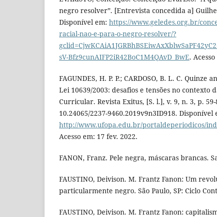
negro resolver”. [Entrevista concedida a] Guilh
Disponível em:
https://www.geledes.org.br/conce
racial-nao-e-para-o-negro-resolver/?
gclid=CjwKCAiA1JGRBhBSEiwAxXblwSaPF42yC2
sV-Bfz9cunAIFP2iR42BoC1M4QAvD_BwE
. Acesso
FAGUNDES, H. P. P.; CARDOSO, B. L. C. Quinze 
Lei 10639/2003: desafios e tensões no contexto
Curricular. Revista Exitus, [S. l.], v. 9, n. 3, p. 59
10.24065/2237-9460.2019v9n3ID918. Disponível 
http://www.ufopa.edu.br/portaldeperiodicos/inde
Acesso em: 17 fev. 2022.
FANON, Franz. Pele negra, máscaras brancas. S
FAUSTINO, Deivison. M. Frantz Fanon: Um revol
particularmente negro. São Paulo, SP: Ciclo Con
FAUSTINO, Deivison. M. Frantz Fanon: capitalism