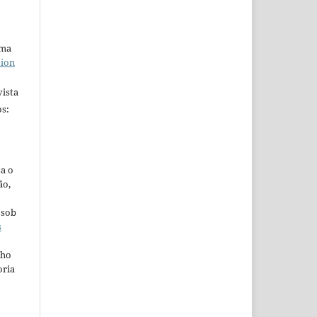
uma
tion
ista
s:
ta o
ão,
 sob
s
lho
oria