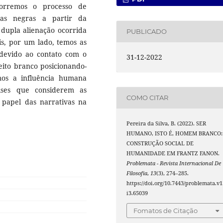
corremos o processo de
oas negras a partir da
 dupla alienação ocorrida
PUBLICADO
is, por um lado, temos as
 devido ao contato com o
31-12-2022
eito branco posicionando-
os a influência humana
ises que considerem as
COMO CITAR
o papel das narrativas na
Pereira da Silva, B. (2022). SER
HUMANO, ISTO É, HOMEM BRANCO:
CONSTRUÇÃO SOCIAL DE
HUMANIDADE EM FRANTZ FANON.
Problemata - Revista Internacional De
Filosofia
,
13
(3), 274–285.
https://doi.org/10.7443/problemata.v1
i3.65039
Fomatos de Citação