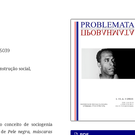
65039
strução social,
o conceito de sociogenia
a de
Pele negra, máscaras
PDF