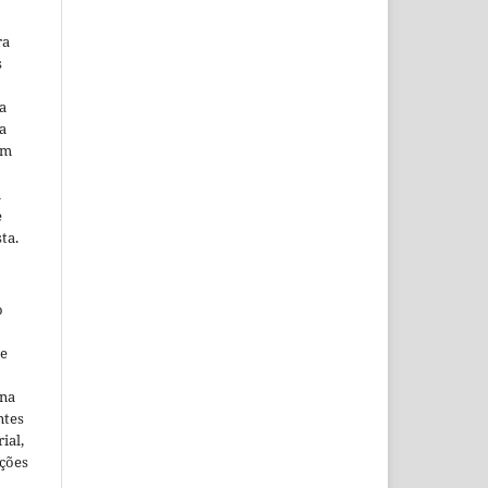
ra
s
a
a
em
m
e
ta.
o
ne
ina
ntes
ial,
ações