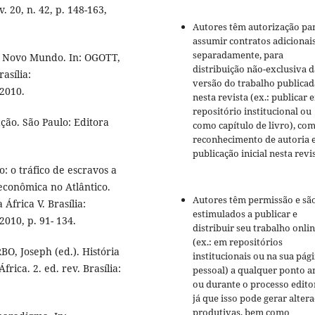
. 20, n. 42, p. 148-163,
Autores têm autorização pa
assumir contratos adicionai
separadamente, para
no Novo Mundo. In: OGOTT,
distribuição não-exclusiva d
asília:
versão do trabalho publicad
2010.
nesta revista (ex.: publicar 
repositório institucional ou
ção. São Paulo: Editora
como capítulo de livro), co
reconhecimento de autoria 
publicação inicial nesta revis
: o tráfico de escravos a
econômica no Atlântico.
Autores têm permissão e sã
África V. Brasília:
estimulados a publicar e
010, p. 91- 134.
distribuir seu trabalho onli
(ex.: em repositórios
O, Joseph (ed.). História
institucionais ou na sua pág
rica. 2. ed. rev. Brasília:
pessoal) a qualquer ponto a
ou durante o processo editor
já que isso pode gerar alter
produtivas, bem como