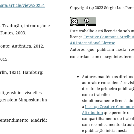
mata/article/view/20251
Copyright (c) 2023 Sérgio Luís Pers
o. Tradução, introdução e
Este trabalho está licenciado sob 
 Fontes, 2003.
licença
Creative Commons Attribu
4.0 International License
.
onte: Autêntica, 2012.
Autores que publicam nesta rev
concordam com os seguintes termo
2015.
rlin, 1831). Hamburg:
Autores mantém os direitos
autorais e concedem à revis
direito de primeira publicaç
ttgensteins visuelles
com o trabalho
ttgenstein Simposium im
simultaneamente licenciado
a
Licença Creative Common
Attribution
que permite o
compartilhamento do traba
 entendimento. Madrid:
com reconhecimento da aut
e publicação inicial nesta