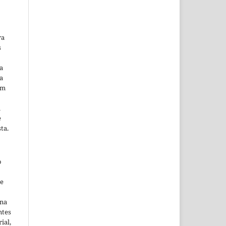
ra
s
a
a
em
m
e
ta.
o
ne
ina
ntes
ial,