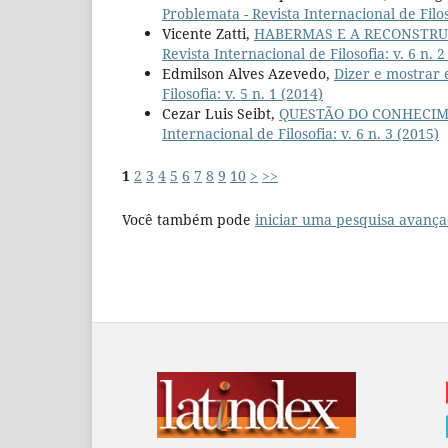
Problemata - Revista Internacional de Filoso
Vicente Zatti,
HABERMAS E A RECONSTRU
Revista Internacional de Filosofia: v. 6 n. 2
Edmilson Alves Azevedo,
Dizer e mostrar
Filosofia: v. 5 n. 1 (2014)
Cezar Luis Seibt,
QUESTÃO DO CONHECI
Internacional de Filosofia: v. 6 n. 3 (2015)
1
2
3
4
5
6
7
8
9
10
>
>>
Você também pode
iniciar uma pesquisa avança