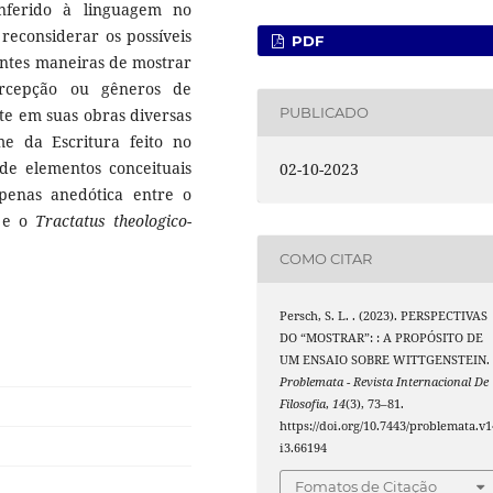
nferido à linguagem no
 reconsiderar os possíveis
PDF
rentes maneiras de mostrar
rcepção ou gêneros de
PUBLICADO
e em suas obras diversas
 da Escritura feito no
de elementos conceituais
02-10-2023
penas anedótica entre o
 e o
Tractatus theologico-
COMO CITAR
Persch, S. L. . (2023). PERSPECTIVAS
DO “MOSTRAR”: : A PROPÓSITO DE
UM ENSAIO SOBRE WITTGENSTEIN.
Problemata - Revista Internacional De
Filosofia
,
14
(3), 73–81.
https://doi.org/10.7443/problemata.v1
i3.66194
Fomatos de Citação