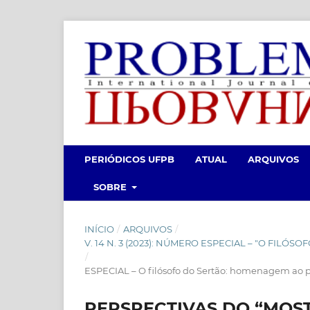
PERIÓDICOS UFPB
ATUAL
ARQUIVOS
SOBRE
INÍCIO
/
ARQUIVOS
/
V. 14 N. 3 (2023): NÚMERO ESPECIAL – "O FI
/
ESPECIAL – O filósofo do Sertão: homenagem ao p
PERSPECTIVAS DO “MOST