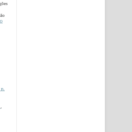
ações
ção
O
 n.
N
,