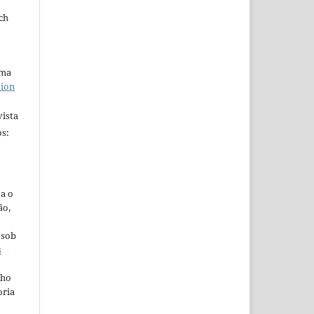
ch
uma
tion
ista
s:
ta o
ão,
 sob
s
lho
oria