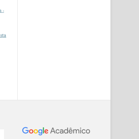
 -
sta