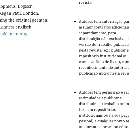
revista.
ophicus. Logisch-
 Kegan Paul, London,
ining the original german,
Autores têm autorização pa
Ginness englisch
assumir contratos adicionai
separadamente, para
u/klement/tlp/
distribuição não-exclusiva d
versão do trabalho publicad
nesta revista (ex.: publicar 
repositório institucional ou
como capítulo de livro), co
reconhecimento de autoria 
publicação inicial nesta revis
Autores têm permissão e sã
estimulados a publicar e
distribuir seu trabalho onli
(ex.: em repositórios
institucionais ou na sua pág
pessoal) a qualquer ponto a
ou durante o processo editor