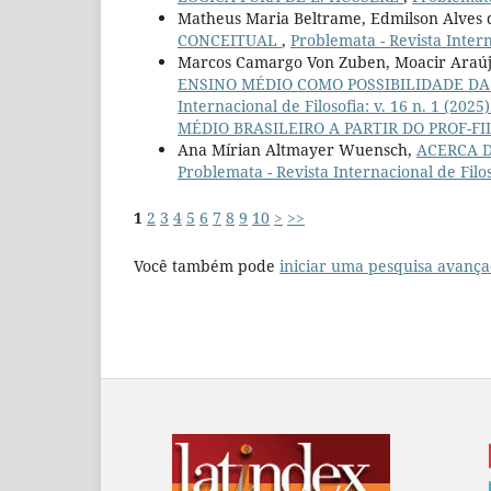
Matheus Maria Beltrame, Edmilson Alves
CONCEITUAL
,
Problemata - Revista Interna
Marcos Camargo Von Zuben, Moacir Araúj
ENSINO MÉDIO COMO POSSIBILIDADE DA
Internacional de Filosofia: v. 16 n. 1
MÉDIO BRASILEIRO A PARTIR DO PROF-FILO
Ana Mírian Altmayer Wuensch,
ACERCA D
Problemata - Revista Internacional de Filos
1
2
3
4
5
6
7
8
9
10
>
>>
Você também pode
iniciar uma pesquisa avança