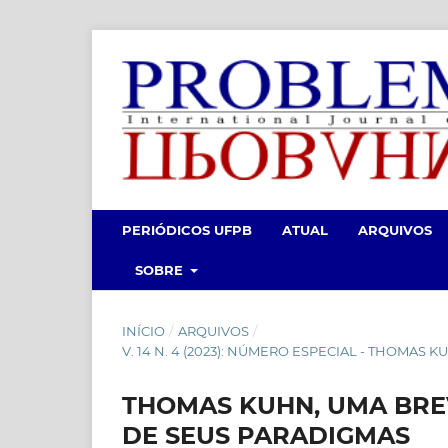
PERIÓDICOS UFPB
ATUAL
ARQUIVOS
SOBRE
INÍCIO
/
ARQUIVOS
/
V. 14 N. 4 (2023): NÚMERO ESPECIAL - THOMAS K
THOMAS KUHN, UMA BREV
DE SEUS PARADIGMAS