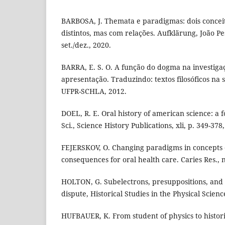
BARBOSA, J. Themata e paradigmas: dois conceit
distintos, mas com relações. Aufklärung, João Pess
set./dez., 2020.
BARRA, E. S. O. A função do dogma na investigaçã
apresentação. Traduzindo: textos filosóficos na s
UFPR-SCHLA, 2012.
DOEL, R. E. Oral history of american science: a f
Sci., Science History Publications, xli, p. 349-378
FEJERSKOV, O. Changing paradigms in concepts o
consequences for oral health care. Caries Res., n
HOLTON, G. Subelectrons, presuppositions, and 
dispute, Historical Studies in the Physical Science
HUFBAUER, K. From student of physics to histori