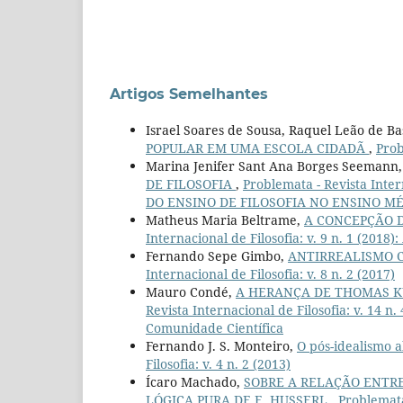
Artigos Semelhantes
Israel Soares de Sousa, Raquel Leão de Ba
POPULAR EM UMA ESCOLA CIDADÃ
,
Prob
Marina Jenifer Sant Ana Borges Seemann
DE FILOSOFIA
,
Problemata - Revista Inte
DO ENSINO DE FILOSOFIA NO ENSINO MÉDI
Matheus Maria Beltrame,
A CONCEPÇÃO 
Internacional de Filosofia: v. 9 n. 1 (201
Fernando Sepe Gimbo,
ANTIRREALISMO 
Internacional de Filosofia: v. 8 n. 2 (2017)
Mauro Condé,
A HERANÇA DE THOMAS KU
Revista Internacional de Filosofia: v. 14 
Comunidade Científica
Fernando J. S. Monteiro,
O pós-idealismo a
Filosofia: v. 4 n. 2 (2013)
Ícaro Machado,
SOBRE A RELAÇÃO ENTRE
LÓGICA PURA DE E. HUSSERL
,
Problemata 