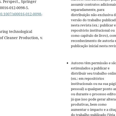
. Perspect., Springer
assumir contratos adicionai
00016-012-0098-5.
separadamente, para
/10.1007/s00016-012-0098-
distribuição não-exclusiva d
versão do trabalho publicad
nesta revista (ex.: publicar 
repositório institucional ou
aring technological
como capítulo de livro), co
of Cleaner Production, v.
reconhecimento de autoria 
publicação inicial nesta revis
Autores têm permissão e sã
estimulados a publicar e
distribuir seu trabalho onli
(ex.: em repositórios
institucionais ou na sua pág
pessoal) a qualquer ponto a
ou durante o processo editor
já que isso pode gerar alter
produtivas, bem como
aumentar o impacto e a cita
do trabalho publicado (Veja