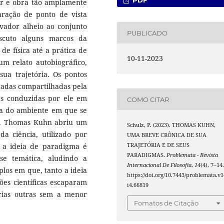
PDF
or e obra tão amplamente
laração de ponto de vista
vador alheio ao conjunto
PUBLICADO
iscuto alguns marcos da
de física até a prática de
10-11-2023
m relato autobiográfico,
ua trajetória. Os pontos
uadas compartilhadas pela
tas conduzidas por ele em
COMO CITAR
cia do ambiente em que se
a. Thomas Kuhn abriu um
Schulz, P. (2023). THOMAS KUHN,
da ciência, utilizado por
UMA BREVE CRÔNICA DE SUA
 a ideia de paradigma é
TRAJETÓRIA E DE SEUS
PARADIGMAS.
Problemata - Revista
e temática, aludindo a
Internacional De Filosofia
,
14
(4), 7–14
plos em que, tanto a ideia
https://doi.org/10.7443/problemata.v1
ões científicas escaparam
i4.66819
rias outras sem a menor
Fomatos de Citação