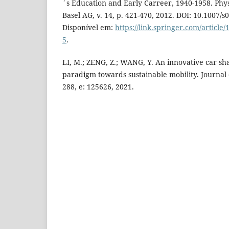
´s Education and Early Carreer, 1940-1958. Phys
Basel AG, v. 14, p. 421-470, 2012. DOI: 10.1007/s
Disponível em:
https://link.springer.com/article
5
.
LI, M.; ZENG, Z.; WANG, Y. An innovative car sh
paradigm towards sustainable mobility. Journal 
288, e: 125626, 2021.