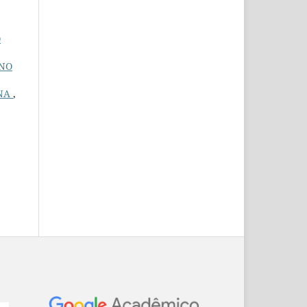
O
INO
INA
,