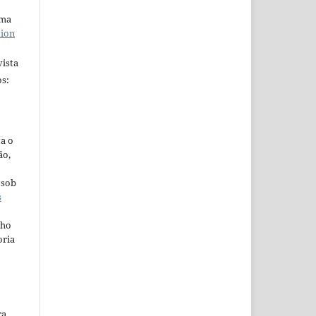
uma
tion
ista
s:
ta o
ão,
 sob
s
lho
oria
ra