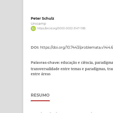
Peter Schulz
Unicamp
https://orcid.org/0000-0002-3147-1185
DOI:
https://doi.org/10.7443/problemata.v14i4.
educação e ciência, paradigmas
Palavras-chave:
transversalidade entre temas e paradigmas, tra
entre áreas
RESUMO