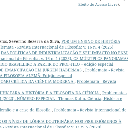
Efeito do Acesso Livre
).
stos, Severino Bezerra da Silva,
POR UM ENSINO DE HISTÓRIA
lemata - Revista Internacional de Filosofia: v. 16 n. 4 (2025)
,
DAS POLÍTICAS DE INDUSTRIALIZAÇÃO E SEU IMPACTO NO ENS
rnacional de Filosofia: v. 16 n. 1 (2025): OS MÚLTIPLOS PANORAMA
O BRASILEIRO A PARTIR DO PROF-FILO – edição especial
DE EMANCIPAÇÃO EM JÜRGEN HABERMAS
,
Problemata - Revista
8): A FILOSOFIA ALEMÃ: Edição especial
COMO CRÍTICA DA CIÊNCIA MODERNA
,
Problemata - Revista
HN PARA A HISTÓRIA E A FILOSOFIA DA CIÊNCIA
,
Problemata -
n. 4 (2023): NÚMERO ESPECIAL - Thomas Kuhn: Ciência, História e
lemão e a crise da filosofia
,
Problemata - Revista Internacional de
 OS NÍVEIS DE LÓGICA DOUTRINÁRIA NOS PROLEGÔMENOS À
- Revista Internacional de Filosofia: v. 11 n. 5 (2020)