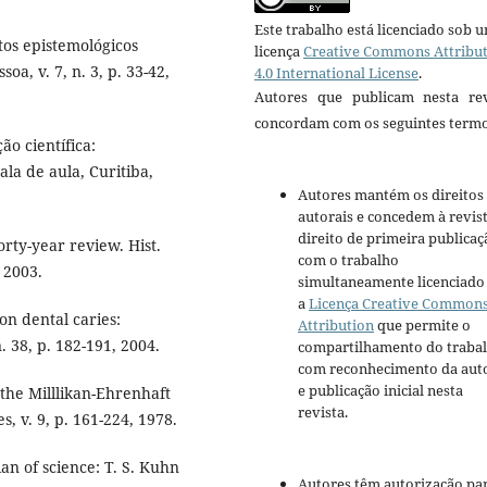
Este trabalho está licenciado sob 
os epistemológicos
licença
Creative Commons Attribu
oa, v. 7, n. 3, p. 33-42,
4.0 International License
.
Autores que publicam nesta rev
concordam com os seguintes termo
o científica:
ala de aula, Curitiba,
Autores mantém os direitos
autorais e concedem à revis
direito de primeira publicaç
orty-year review. Hist.
com o trabalho
, 2003.
simultaneamente licenciado
a
Licença Creative Common
n dental caries:
Attribution
que permite o
. 38, p. 182-191, 2004.
compartilhamento do traba
com reconhecimento da aut
e publicação inicial nesta
the Milllikan-Ehrenhaft
revista.
s, v. 9, p. 161-224, 1978.
an of science: T. S. Kuhn
Autores têm autorização pa