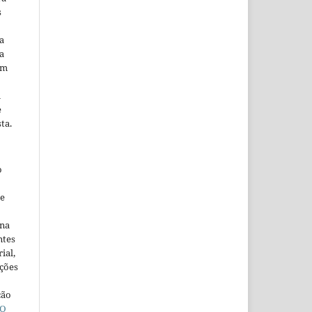
s
a
a
em
m
e
ta.
o
ne
ina
ntes
ial,
ações
ção
O