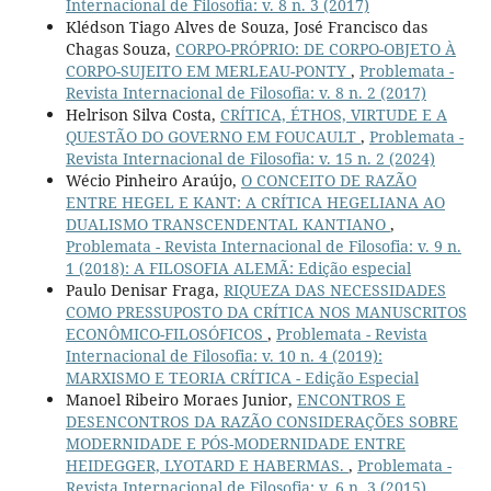
Internacional de Filosofia: v. 8 n. 3 (2017)
Klédson Tiago Alves de Souza, José Francisco das
Chagas Souza,
CORPO-PRÓPRIO: DE CORPO-OBJETO À
CORPO-SUJEITO EM MERLEAU-PONTY
,
Problemata -
Revista Internacional de Filosofia: v. 8 n. 2 (2017)
Helrison Silva Costa,
CRÍTICA, ÉTHOS, VIRTUDE E A
QUESTÃO DO GOVERNO EM FOUCAULT
,
Problemata -
Revista Internacional de Filosofia: v. 15 n. 2 (2024)
Wécio Pinheiro Araújo,
O CONCEITO DE RAZÃO
ENTRE HEGEL E KANT: A CRÍTICA HEGELIANA AO
DUALISMO TRANSCENDENTAL KANTIANO
,
Problemata - Revista Internacional de Filosofia: v. 9 n.
1 (2018): A FILOSOFIA ALEMÃ: Edição especial
Paulo Denisar Fraga,
RIQUEZA DAS NECESSIDADES
COMO PRESSUPOSTO DA CRÍTICA NOS MANUSCRITOS
ECONÔMICO-FILOSÓFICOS
,
Problemata - Revista
Internacional de Filosofia: v. 10 n. 4 (2019):
MARXISMO E TEORIA CRÍTICA - Edição Especial
Manoel Ribeiro Moraes Junior,
ENCONTROS E
DESENCONTROS DA RAZÃO CONSIDERAÇÕES SOBRE
MODERNIDADE E PÓS-MODERNIDADE ENTRE
HEIDEGGER, LYOTARD E HABERMAS.
,
Problemata -
Revista Internacional de Filosofia: v. 6 n. 3 (2015)