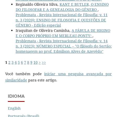
Reginaldo Oliveira Silva,
KANT E BUTLER, O ENSINO
DO FILOSOFAR E A GENEALOGIA DO GÊNERO
,
Problemata - Revista Internacional de Filosofia: v. 11
n. 3 (2020): ENSINO DE FILOSOFIA E QUESTÕES DE
GÊNERO - Edição especial
Iraquitan de Oliveira Caminha,
A FÁBULA DE HIGINO
E O CORPO PRÓPRIO EM MERLEAU-PONTY:
,
Problemata - Revista Internacional de Filosofia: v. 14
n. 3 (2023): NÚMERO ESPECIAL – "O filósofo do Sertão:
homenagem ao prof. Edmilson Alves de Azevêdo"
1
2
3
4
5
6
7
8
9
10
>
>>
Você também pode
iniciar uma pesquisa avançada por
similaridade
para este artigo.
IDIOMA
English
Português (Brasil)