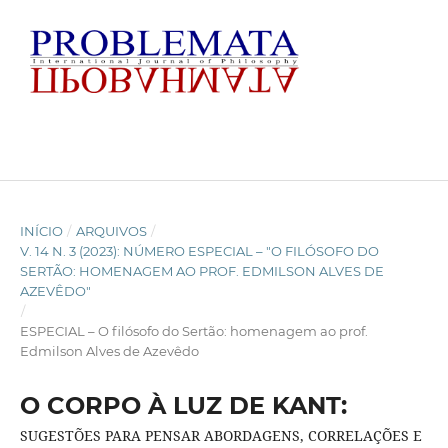
INÍCIO
/
ARQUIVOS
/
V. 14 N. 3 (2023): NÚMERO ESPECIAL – "O FILÓSOFO DO
SERTÃO: HOMENAGEM AO PROF. EDMILSON ALVES DE
AZEVÊDO"
/
ESPECIAL – O filósofo do Sertão: homenagem ao prof.
Edmilson Alves de Azevêdo
O CORPO À LUZ DE KANT:
SUGESTÕES PARA PENSAR ABORDAGENS, CORRELAÇÕES E