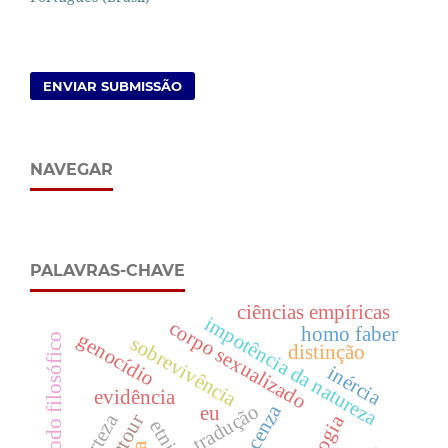
ENVIAR SUBMISSÃO
NAVEGAR
PALAVRAS-CHAVE
ciências empíricas
impotência da natureza
corpo sexualizado
homo faber
genocídio
incômodo filosófico
sobrevivência
distinção
inércia
evidência
tradução
eu
certeza