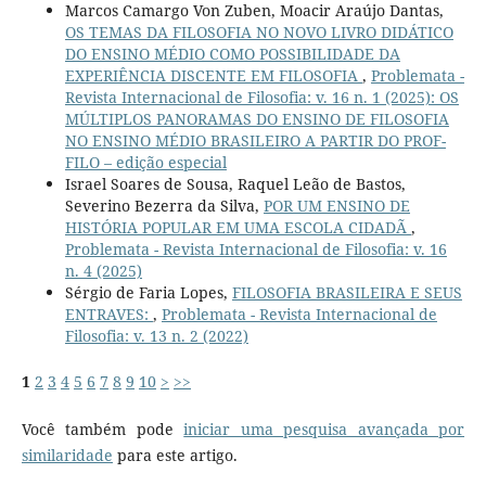
Marcos Camargo Von Zuben, Moacir Araújo Dantas,
OS TEMAS DA FILOSOFIA NO NOVO LIVRO DIDÁTICO
DO ENSINO MÉDIO COMO POSSIBILIDADE DA
EXPERIÊNCIA DISCENTE EM FILOSOFIA
,
Problemata -
Revista Internacional de Filosofia: v. 16 n. 1 (2025): OS
MÚLTIPLOS PANORAMAS DO ENSINO DE FILOSOFIA
NO ENSINO MÉDIO BRASILEIRO A PARTIR DO PROF-
FILO – edição especial
Israel Soares de Sousa, Raquel Leão de Bastos,
Severino Bezerra da Silva,
POR UM ENSINO DE
HISTÓRIA POPULAR EM UMA ESCOLA CIDADÃ
,
Problemata - Revista Internacional de Filosofia: v. 16
n. 4 (2025)
Sérgio de Faria Lopes,
FILOSOFIA BRASILEIRA E SEUS
ENTRAVES:
,
Problemata - Revista Internacional de
Filosofia: v. 13 n. 2 (2022)
1
2
3
4
5
6
7
8
9
10
>
>>
Você também pode
iniciar uma pesquisa avançada por
similaridade
para este artigo.