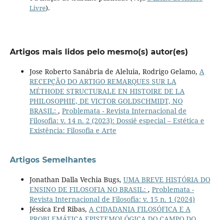
Livre
).
Artigos mais lidos pelo mesmo(s) autor(es)
Jose Roberto Sanábria de Aleluia, Rodrigo Gelamo,
A
RECEPÇÃO DO ARTIGO REMARQUES SUR LA
MÉTHODE STRUCTURALE EN HISTOIRE DE LA
PHILOSOPHIE, DE VICTOR GOLDSCHMIDT, NO
BRASIL:
,
Problemata - Revista Internacional de
Filosofia: v. 14 n. 2 (2023): Dossiê especial – Estética e
Existência: Filosofia e Arte
Artigos Semelhantes
Jonathan Dalla Vechia Bugs,
UMA BREVE HISTÓRIA DO
ENSINO DE FILOSOFIA NO BRASIL:
,
Problemata -
Revista Internacional de Filosofia: v. 15 n. 1 (2024)
Jéssica Erd Ribas,
A CIDADANIA FILOSÓFICA E A
PROBLEMÁTICA EPISTEMOLÓGICA DO CAMPO DO