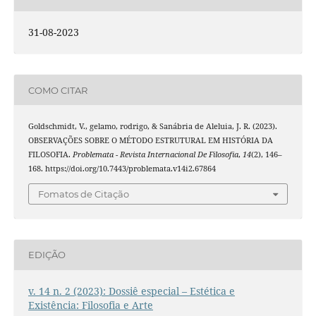
31-08-2023
COMO CITAR
Goldschmidt, V., gelamo, rodrigo, & Sanábria de Aleluia, J. R. (2023).
OBSERVAÇÕES SOBRE O MÉTODO ESTRUTURAL EM HISTÓRIA DA
FILOSOFIA.
Problemata - Revista Internacional De Filosofia
,
14
(2), 146–
168. https://doi.org/10.7443/problemata.v14i2.67864
Fomatos de Citação
EDIÇÃO
v. 14 n. 2 (2023): Dossiê especial – Estética e
Existência: Filosofia e Arte