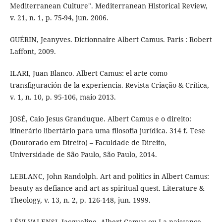
Mediterranean Culture". Mediterranean Historical Review,
v. 21, n. 1, p. 75-94, jun. 2006.
GUÉRIN, Jeanyves. Dictionnaire Albert Camus. Paris : Robert
Laffont, 2009.
ILARI, Juan Blanco. Albert Camus: el arte como
transfiguración de la experiencia. Revista Criação & Crítica,
v. 1, n. 10, p. 95-106, maio 2013.
JOSÉ, Caio Jesus Granduque. Albert Camus e o direito:
itinerário libertário para uma filosofia jurídica. 314 f. Tese
(Doutorado em Direito) – Faculdade de Direito,
Universidade de São Paulo, São Paulo, 2014.
LEBLANC, John Randolph. Art and politics in Albert Camus:
beauty as defiance and art as spiritual quest. Literature &
Theology, v. 13, n. 2, p. 126-148, jun. 1999.
LÉVI-VALENSI, Jacqueline. Albert Camus ou La naissance