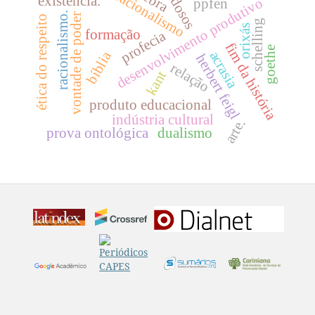
operacionalismo
idosos
existência.
desenvolvimento produtivo
ppfen
racionalismo.
vontade de poder
ética do respeito
schelling
orixás
formação
profecia
fim da história
goethe
acrasia
bíblia
herbert feigl
relação
kant
produto educacional
indústria cultural
arte.
prova ontológica
dualismo