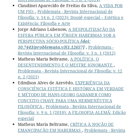
Claudinei Aparecido de Freitas da Silva,
A VIDA POR
UM FIO:
,
Problemata - Revista Internacional de
Filosofia: v. 14 n. 2 (2023): Dossiê especial – Estética e
Existência: Filosofia e Arte
Jorge Adriano Lubenow,
A DESPOLITIZAÇÃO DA
ESFERA PÚBLICA EM JÜRGEN HABERMAS SOB A
PERSPECTIVA SÓCIO-POLÍTICA
[doi:
10.7443/problemata.v3i1.12657]
,
Problemata -
Revista Internacional de Filosofia: v. 3 n. 1 (2012)
Matheus Maria Beltrame,
A POLÍTICA, O
DESENTENDIMENTO E O MESTRE IGNORANTE
,
Problemata - Revista Internacional de Filosofia: v. 12
n. 2 (2021)
Edmilson Alves de Azevêdo,
EXPERIÊNCIA DA
CONSCIÊNCIA ESTÉTICA E HISTÓRICA EM VERDADE
E MÉTODO DE HANS-GEORG GADAMER COMO
CONCEITO CHAVE PARA UMA HERMENÊUTICA
FILOSÓFICA
,
Problemata - Revista Internacional de
Filosofia: v. 9 n. 1 (2018): A FILOSOFIA ALEMÃ: Edição
especial
Matheus Maria Beltrame,
CRÍTICA À NOÇÃO DE
EMANCIPAÇÃO EM HABERMAS
,
Problemata - Revista