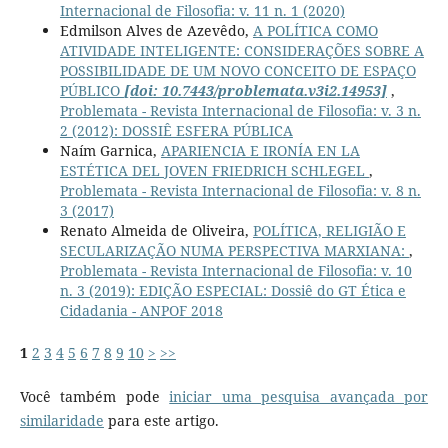
Internacional de Filosofia: v. 11 n. 1 (2020)
Edmilson Alves de Azevêdo,
A POLÍTICA COMO
ATIVIDADE INTELIGENTE: CONSIDERAÇÕES SOBRE A
POSSIBILIDADE DE UM NOVO CONCEITO DE ESPAÇO
PÚBLICO
[doi: 10.7443/problemata.v3i2.14953]
,
Problemata - Revista Internacional de Filosofia: v. 3 n.
2 (2012): DOSSIÊ ESFERA PÚBLICA
Naím Garnica,
APARIENCIA E IRONÍA EN LA
ESTÉTICA DEL JOVEN FRIEDRICH SCHLEGEL
,
Problemata - Revista Internacional de Filosofia: v. 8 n.
3 (2017)
Renato Almeida de Oliveira,
POLÍTICA, RELIGIÃO E
SECULARIZAÇÃO NUMA PERSPECTIVA MARXIANA:
,
Problemata - Revista Internacional de Filosofia: v. 10
n. 3 (2019): EDIÇÃO ESPECIAL: Dossiê do GT Ética e
Cidadania - ANPOF 2018
1
2
3
4
5
6
7
8
9
10
>
>>
Você também pode
iniciar uma pesquisa avançada por
similaridade
para este artigo.