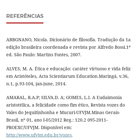
REFERÊNCIAS
ABBGNANO, Nicola. Dicionário de filosofia. Tradução da 1a
edição brasileira coordenada e revista por Alfredo Bossi.1ª
ed. São Paulo: Martins Fontes, 2007.
ALVES, M. A. Ética e educação: caráter virtuoso e vida feliz
em Aristóteles, Acta Scientiarum Education.Maringá, v.36,
n.1, p.93-104, jan-june, 2014.
AMARAL, R.A.P; SILVA.D. A; GOMES, L.I. A Eudaimonia
aristotélica, a felicidade como fim ético, Revista vozes do
Vales do Jequitinhonha e Mucuri-UFVJM.Minas Gerais-
Brasil, nº 01, ano I-05/2012 Reg.: 120.2 095-2011-
PROEXC/UFVJM. Disponível em:
http://www.ufvjm.edu.br/vozes
.