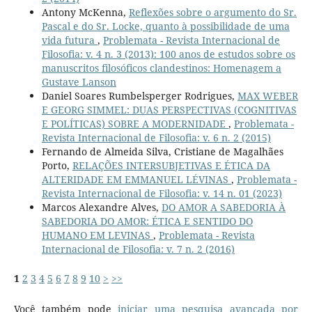
Antony McKenna,
Reflexões sobre o argumento do Sr.
Pascal e do Sr. Locke, quanto à possibilidade de uma
vida futura
,
Problemata - Revista Internacional de
Filosofia: v. 4 n. 3 (2013): 100 anos de estudos sobre os
manuscritos filosóficos clandestinos: Homenagem a
Gustave Lanson
Daniel Soares Rumbelsperger Rodrigues,
MAX WEBER
E GEORG SIMMEL: DUAS PERSPECTIVAS (COGNITIVAS
E POLÍTICAS) SOBRE A MODERNIDADE
,
Problemata -
Revista Internacional de Filosofia: v. 6 n. 2 (2015)
Fernando de Almeida Silva, Cristiane de Magalhães
Porto,
RELAÇÕES INTERSUBJETIVAS E ÉTICA DA
ALTERIDADE EM EMMANUEL LÉVINAS
,
Problemata -
Revista Internacional de Filosofia: v. 14 n. 01 (2023)
Marcos Alexandre Alves,
DO AMOR A SABEDORIA À
SABEDORIA DO AMOR: ÉTICA E SENTIDO DO
HUMANO EM LEVINAS
,
Problemata - Revista
Internacional de Filosofia: v. 7 n. 2 (2016)
1
2
3
4
5
6
7
8
9
10
>
>>
Você também pode
iniciar uma pesquisa avançada por