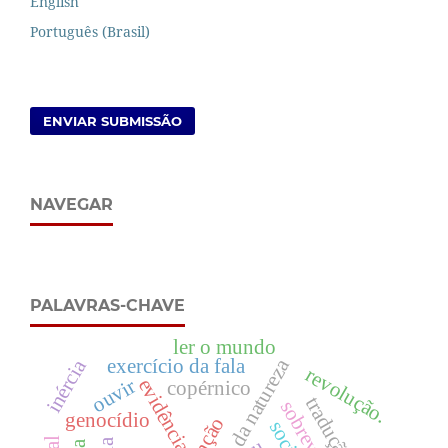
English
Português (Brasil)
ENVIAR SUBMISSÃO
NAVEGAR
PALAVRAS-CHAVE
ler o mundo
exercício da fala
impotência da natureza
inércia
revolução.
ouvir
evidência
copérnico
tradução
genocídio