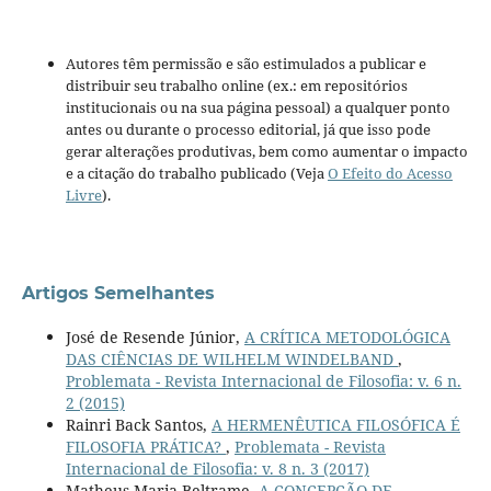
Autores têm permissão e são estimulados a publicar e
distribuir seu trabalho online (ex.: em repositórios
institucionais ou na sua página pessoal) a qualquer ponto
antes ou durante o processo editorial, já que isso pode
gerar alterações produtivas, bem como aumentar o impacto
e a citação do trabalho publicado (Veja
O Efeito do Acesso
Livre
).
Artigos Semelhantes
José de Resende Júnior,
A CRÍTICA METODOLÓGICA
DAS CIÊNCIAS DE WILHELM WINDELBAND
,
Problemata - Revista Internacional de Filosofia: v. 6 n.
2 (2015)
Rainri Back Santos,
A HERMENÊUTICA FILOSÓFICA É
FILOSOFIA PRÁTICA?
,
Problemata - Revista
Internacional de Filosofia: v. 8 n. 3 (2017)
Matheus Maria Beltrame,
A CONCEPÇÃO DE