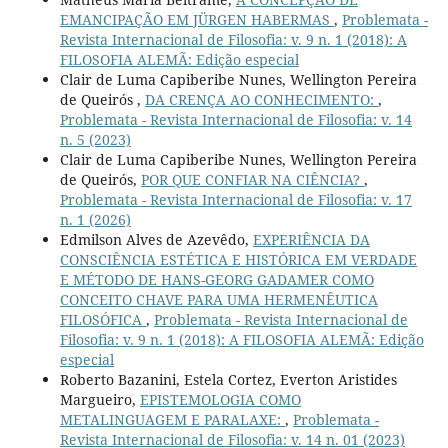
EMANCIPAÇÃO EM JÜRGEN HABERMAS
,
Problemata -
Revista Internacional de Filosofia: v. 9 n. 1 (2018): A
FILOSOFIA ALEMÃ: Edição especial
Clair de Luma Capiberibe Nunes, Wellington Pereira
de Queirós ,
DA CRENÇA AO CONHECIMENTO:
,
Problemata - Revista Internacional de Filosofia: v. 14
n. 5 (2023)
Clair de Luma Capiberibe Nunes, Wellington Pereira
de Queirós,
POR QUE CONFIAR NA CIÊNCIA?
,
Problemata - Revista Internacional de Filosofia: v. 17
n. 1 (2026)
Edmilson Alves de Azevêdo,
EXPERIÊNCIA DA
CONSCIÊNCIA ESTÉTICA E HISTÓRICA EM VERDADE
E MÉTODO DE HANS-GEORG GADAMER COMO
CONCEITO CHAVE PARA UMA HERMENÊUTICA
FILOSÓFICA
,
Problemata - Revista Internacional de
Filosofia: v. 9 n. 1 (2018): A FILOSOFIA ALEMÃ: Edição
especial
Roberto Bazanini, Estela Cortez, Everton Aristides
Margueiro,
EPISTEMOLOGIA COMO
METALINGUAGEM E PARALAXE:
,
Problemata -
Revista Internacional de Filosofia: v. 14 n. 01 (2023)