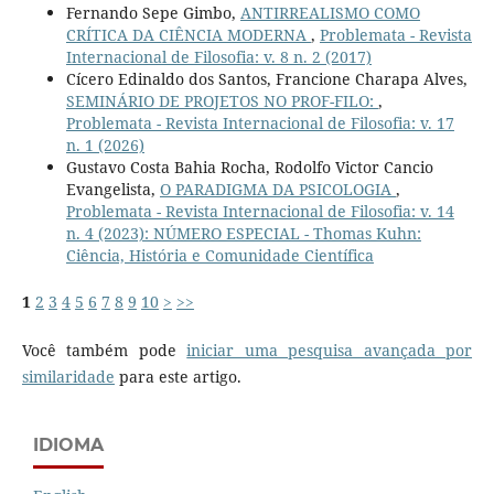
Fernando Sepe Gimbo,
ANTIRREALISMO COMO
CRÍTICA DA CIÊNCIA MODERNA
,
Problemata - Revista
Internacional de Filosofia: v. 8 n. 2 (2017)
Cícero Edinaldo dos Santos, Francione Charapa Alves,
SEMINÁRIO DE PROJETOS NO PROF-FILO:
,
Problemata - Revista Internacional de Filosofia: v. 17
n. 1 (2026)
Gustavo Costa Bahia Rocha, Rodolfo Victor Cancio
Evangelista,
O PARADIGMA DA PSICOLOGIA
,
Problemata - Revista Internacional de Filosofia: v. 14
n. 4 (2023): NÚMERO ESPECIAL - Thomas Kuhn:
Ciência, História e Comunidade Científica
1
2
3
4
5
6
7
8
9
10
>
>>
Você também pode
iniciar uma pesquisa avançada por
similaridade
para este artigo.
IDIOMA