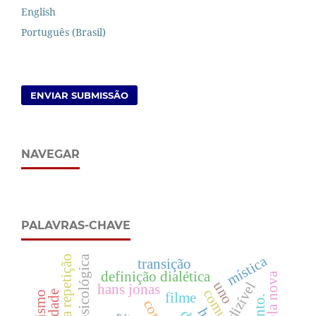
English
Português (Brasil)
ENVIAR SUBMISSÃO
NAVEGAR
PALAVRAS-CHAVE
mística
transição
definição dialética
escola nova
uno
dizível
hans jonas
filme