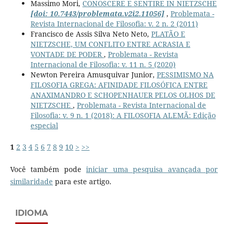
Massimo Mori,
CONOSCERE E SENTIRE IN NIETZSCHE
[doi: 10.7443/problemata.v2i2.11056]
,
Problemata -
Revista Internacional de Filosofia: v. 2 n. 2 (2011)
Francisco de Assis Silva Neto Neto,
PLATÃO E
NIETZSCHE, UM CONFLITO ENTRE ACRASIA E
VONTADE DE PODER
,
Problemata - Revista
Internacional de Filosofia: v. 11 n. 5 (2020)
Newton Pereira Amusquivar Junior,
PESSIMISMO NA
FILOSOFIA GREGA: AFINIDADE FILOSÓFICA ENTRE
ANAXIMANDRO E SCHOPENHAUER PELOS OLHOS DE
NIETZSCHE
,
Problemata - Revista Internacional de
Filosofia: v. 9 n. 1 (2018): A FILOSOFIA ALEMÃ: Edição
especial
1
2
3
4
5
6
7
8
9
10
>
>>
Você também pode
iniciar uma pesquisa avançada por
similaridade
para este artigo.
IDIOMA