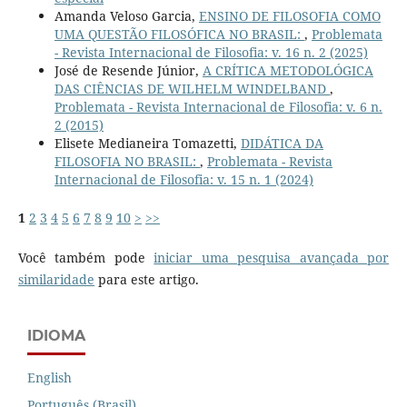
Amanda Veloso Garcia,
ENSINO DE FILOSOFIA COMO
UMA QUESTÃO FILOSÓFICA NO BRASIL:
,
Problemata
- Revista Internacional de Filosofia: v. 16 n. 2 (2025)
José de Resende Júnior,
A CRÍTICA METODOLÓGICA
DAS CIÊNCIAS DE WILHELM WINDELBAND
,
Problemata - Revista Internacional de Filosofia: v. 6 n.
2 (2015)
Elisete Medianeira Tomazetti,
DIDÁTICA DA
FILOSOFIA NO BRASIL:
,
Problemata - Revista
Internacional de Filosofia: v. 15 n. 1 (2024)
1
2
3
4
5
6
7
8
9
10
>
>>
Você também pode
iniciar uma pesquisa avançada por
similaridade
para este artigo.
IDIOMA
English
Português (Brasil)