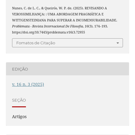
Nunes, C. de L. C., & Queirós, W. P. de. (2025). REVISANDO A
VEROSSIMILHANÇA: : UMA ABORDAGEM PRAGMÁTICA E
WITTGENSTEINIANA PARA SUPERAR A INCOMENSURABILIDADE.
Problemata - Revista Internacional De Filosofia
,
16
(3), 174–193.
https://doi.org/10.7443/problemata.v16i3.72955
Fomatos de Citação
EDIÇÃO
v. 16 n. 3 (2025)
SEÇÃO
Artigos