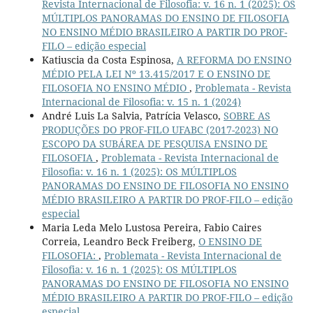
Revista Internacional de Filosofia: v. 16 n. 1 (2025): OS
MÚLTIPLOS PANORAMAS DO ENSINO DE FILOSOFIA
NO ENSINO MÉDIO BRASILEIRO A PARTIR DO PROF-
FILO – edição especial
Katiuscia da Costa Espinosa,
A REFORMA DO ENSINO
MÉDIO PELA LEI Nº 13.415/2017 E O ENSINO DE
FILOSOFIA NO ENSINO MÉDIO
,
Problemata - Revista
Internacional de Filosofia: v. 15 n. 1 (2024)
André Luis La Salvia, Patrícia Velasco,
SOBRE AS
PRODUÇÕES DO PROF-FILO UFABC (2017-2023) NO
ESCOPO DA SUBÁREA DE PESQUISA ENSINO DE
FILOSOFIA
,
Problemata - Revista Internacional de
Filosofia: v. 16 n. 1 (2025): OS MÚLTIPLOS
PANORAMAS DO ENSINO DE FILOSOFIA NO ENSINO
MÉDIO BRASILEIRO A PARTIR DO PROF-FILO – edição
especial
Maria Leda Melo Lustosa Pereira, Fabio Caires
Correia, Leandro Beck Freiberg,
O ENSINO DE
FILOSOFIA:
,
Problemata - Revista Internacional de
Filosofia: v. 16 n. 1 (2025): OS MÚLTIPLOS
PANORAMAS DO ENSINO DE FILOSOFIA NO ENSINO
MÉDIO BRASILEIRO A PARTIR DO PROF-FILO – edição
especial