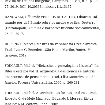
Revista de Estudos Indígenas, Campinas, SP, v. 1, n. 1, p. 53–
77, 2019. DOI: 10.20396/maloca.v1i1.13197.
DANOWSKI, Déborah; VIVEIROS DE CASTRO, Eduardo. Há
mundo por vir? Ensaio sobre os medos e os fins. Desterro
[Florianópolis]: Cultura e Barbárie: Instituto Socioambiental,
2ª ed.. 2017.
DETIENNE, Marcel. Mestres da verdade na Grécia arcaica.
Trad. Ivone C. Benedetti. São Paulo: Martins Fontes, 2º
tiragem, 2019.
FOUCAULT, Michel. “Nietzsche, a genealogia, a história”. In:
Ditos e escritos vol. II. Arqueologia das ciências e história
dos sistemas de pensamento. Trad. Elisa Monteiro. Rio de
Janeiro: Forense Universitária, 2000, p. 260-281.
FOUCAULT, Michel. A verdade e as formas jurídicas. Trad.
Roberto C. de Melo Machado, Eduardo J. Moraes. Rio de
Janeiro: NAU editora, 3ª ed., 2002.