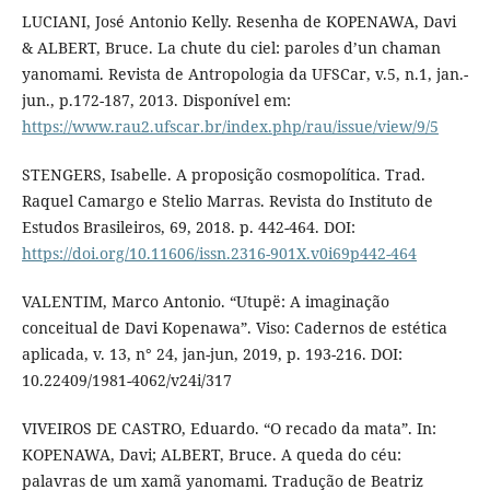
LUCIANI, José Antonio Kelly. Resenha de KOPENAWA, Davi
& ALBERT, Bruce. La chute du ciel: paroles d’un chaman
yanomami. Revista de Antropologia da UFSCar, v.5, n.1, jan.-
jun., p.172-187, 2013. Disponível em:
https://www.rau2.ufscar.br/index.php/rau/issue/view/9/5
STENGERS, Isabelle. A proposição cosmopolítica. Trad.
Raquel Camargo e Stelio Marras. Revista do Instituto de
Estudos Brasileiros, 69, 2018. p. 442-464. DOI:
https://doi.org/10.11606/issn.2316-901X.v0i69p442-464
VALENTIM, Marco Antonio. “Utupë: A imaginação
conceitual de Davi Kopenawa”. Viso: Cadernos de estética
aplicada, v. 13, n° 24, jan-jun, 2019, p. 193-216. DOI:
10.22409/1981-4062/v24i/317
VIVEIROS DE CASTRO, Eduardo. “O recado da mata”. In:
KOPENAWA, Davi; ALBERT, Bruce. A queda do céu:
palavras de um xamã yanomami. Tradução de Beatriz