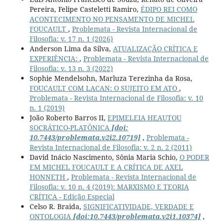
Pereira, Felipe Casteletti Ramiro,
ÉDIPO REI COMO
ACONTECIMENTO NO PENSAMENTO DE MICHEL
FOUCAULT
,
Problemata - Revista Internacional de
Filosofia: v. 17 n. 1 (2026)
Anderson Lima da Silva,
ATUALIZAÇÃO CRÍTICA E
EXPERIÊNCIA:
,
Problemata - Revista Internacional de
Filosofia: v. 13 n. 3 (2022)
Sophie Mendelsohn, Marluza Terezinha da Rosa,
FOUCAULT COM LACAN: O SUJEITO EM ATO
,
Problemata - Revista Internacional de Filosofia: v. 10
n. 1 (2019)
João Roberto Barros II,
EPIMELEIA HEAUTOU
SOCRÁTICO-PLATÔNICA
[doi:
10.7443/problemata.v2i2.10719]
,
Problemata -
Revista Internacional de Filosofia: v. 2 n. 2 (2011)
David Inácio Nascimento, Sônia Maria Schio,
O PODER
EM MICHEL FOUCAULT E A CRÍTICA DE AXEL
HONNETH
,
Problemata - Revista Internacional de
Filosofia: v. 10 n. 4 (2019): MARXISMO E TEORIA
CRÍTICA - Edição Especial
Celso R. Braida,
SIGNIFICATIVIDADE, VERDADE E
ONTOLOGIA
[doi:10.7443/problemata.v2i1.10374]
,