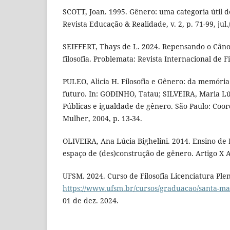
SCOTT, Joan. 1995. Gênero: uma categoria útil de
Revista Educação & Realidade, v. 2, p. 71-99, jul.
SEIFFERT, Thays de L. 2024. Repensando o Câno
filosofia. Problemata: Revista Internacional de Filo
PULEO, Alicia H. Filosofia e Gênero: da memória
futuro. In: GODINHO, Tatau; SILVEIRA, Maria Lúci
Públicas e igualdade de gênero. São Paulo: Coo
Mulher, 2004, p. 13-34.
OLIVEIRA, Ana Lúcia Bighelini. 2014. Ensino de F
espaço de (des)construção de gênero. Artigo X A
UFSM. 2024. Curso de Filosofia Licenciatura Ple
https://www.ufsm.br/cursos/graduacao/santa-mari
01 de dez. 2024.