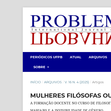
PERIÓDICOS UFPB
ATUAL
ARQUIVOS
SOBRE
INÍCIO
/
ARQUIVOS
/
V. 16 N. 4 (2025)
/
Artigos
MULHERES FILÓSOFAS OU
A FORMAÇÃO DOCENTE NO CURSO DE FILOSOFI
MARIA/RS E A INVISIBILIDADE DE GÊNERO