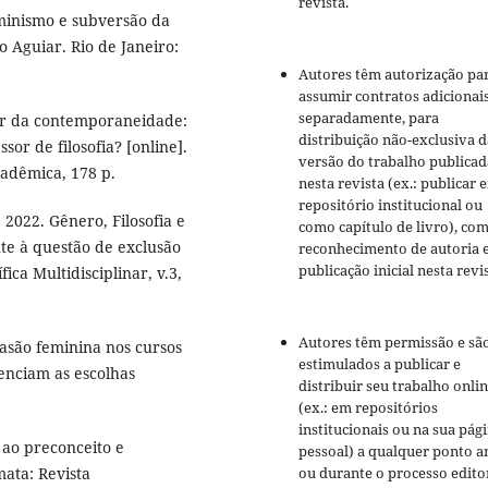
revista.
minismo e subversão da
o Aguiar. Rio de Janeiro:
Autores têm autorização pa
assumir contratos adicionai
separadamente, para
iar da contemporaneidade:
distribuição não-exclusiva d
sor de filosofia? [online].
versão do trabalho publicad
cadêmica, 178 p.
nesta revista (ex.: publicar 
repositório institucional ou
2022. Gênero, Filosofia e
como capítulo de livro), co
nte à questão de exclusão
reconhecimento de autoria 
publicação inicial nesta revis
fica Multidisciplinar, v.3,
Autores têm permissão e sã
vasão feminina nos cursos
estimulados a publicar e
uenciam as escolhas
distribuir seu trabalho onli
(ex.: em repositórios
institucionais ou na sua pág
 ao preconceito e
pessoal) a qualquer ponto a
ou durante o processo editor
mata: Revista