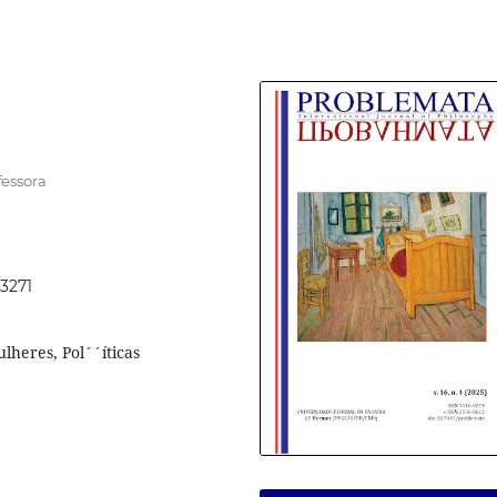
fessora
73271
lheres, Pol´´íticas