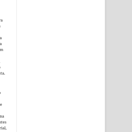
ra
s
a
a
em
m
e
ta.
o
ne
ina
ntes
ial,