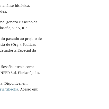
 análise histórica.
/dez.
ne: gênero e ensino de
sofia, v. 15, n. 1.
 do passado ao projeto de
a de (Org.). Políticas
rdenadoria Especial da
ilosofia: escola como
NPED Sul, Florianópolis.
na. Disponível em:
a/filosofia
. Acesso em: