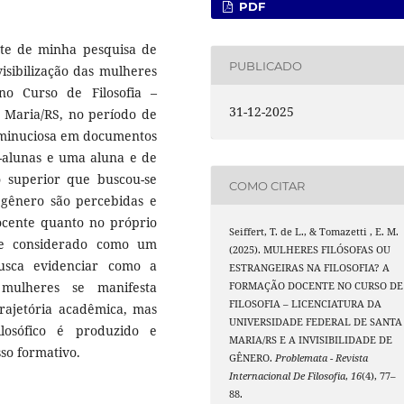
PDF
rte de minha pesquisa de
PUBLICADO
visibilização das mulheres
no Curso de Filosofia –
31-12-2025
a Maria/RS, no período de
e minuciosa em documentos
x-alunas e uma aluna e de
 superior que buscou-se
COMO CITAR
gênero são percebidas e
ocente quanto no próprio
Seiffert, T. de L., & Tomazetti , E. M.
te considerado como um
(2025). MULHERES FILÓSOFAS OU
usca evidenciar como a
ESTRANGEIRAS NA FILOSOFIA? A
s mulheres se manifesta
FORMAÇÃO DOCENTE NO CURSO DE
FILOSOFIA – LICENCIATURA DA
trajetória acadêmica, mas
UNIVERSIDADE FEDERAL DE SANTA
osófico é produzido e
MARIA/RS E A INVISIBILIDADE DE
so formativo.
GÊNERO.
Problemata - Revista
Internacional De Filosofia
,
16
(4), 77–
88.