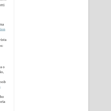
tti
uma
tion
ista
s:
ta o
ão,
 sob
s
lho
oria