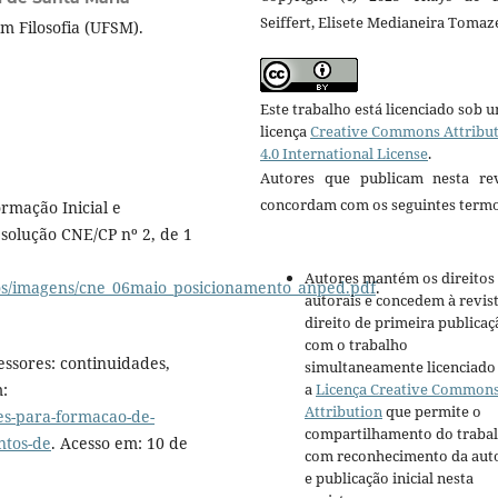
Seiffert, Elisete Medianeira Tomaze
 Filosofia (UFSM).
Este trabalho está licenciado sob 
licença
Creative Commons Attribu
4.0 International License
.
Autores que publicam nesta rev
concordam com os seguintes termo
rmação Inicial e
solução CNE/CP nº 2, de 1
Autores mantém os direitos
ivos/imagens/cne_06maio_posicionamento_anped.pdf
.
autorais e concedem à revis
direito de primeira publicaç
com o trabalho
ssores: continuidades,
simultaneamente licenciado
a
Licença Creative Common
m:
Attribution
que permite o
zes-para-formacao-de-
compartilhamento do traba
ntos-de
. Acesso em: 10 de
com reconhecimento da aut
e publicação inicial nesta