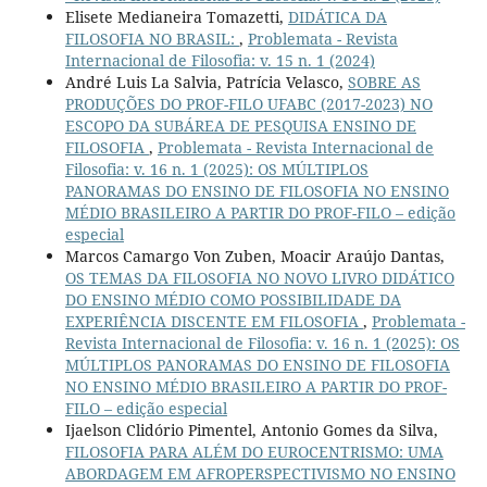
Elisete Medianeira Tomazetti,
DIDÁTICA DA
FILOSOFIA NO BRASIL:
,
Problemata - Revista
Internacional de Filosofia: v. 15 n. 1 (2024)
André Luis La Salvia, Patrícia Velasco,
SOBRE AS
PRODUÇÕES DO PROF-FILO UFABC (2017-2023) NO
ESCOPO DA SUBÁREA DE PESQUISA ENSINO DE
FILOSOFIA
,
Problemata - Revista Internacional de
Filosofia: v. 16 n. 1 (2025): OS MÚLTIPLOS
PANORAMAS DO ENSINO DE FILOSOFIA NO ENSINO
MÉDIO BRASILEIRO A PARTIR DO PROF-FILO – edição
especial
Marcos Camargo Von Zuben, Moacir Araújo Dantas,
OS TEMAS DA FILOSOFIA NO NOVO LIVRO DIDÁTICO
DO ENSINO MÉDIO COMO POSSIBILIDADE DA
EXPERIÊNCIA DISCENTE EM FILOSOFIA
,
Problemata -
Revista Internacional de Filosofia: v. 16 n. 1 (2025): OS
MÚLTIPLOS PANORAMAS DO ENSINO DE FILOSOFIA
NO ENSINO MÉDIO BRASILEIRO A PARTIR DO PROF-
FILO – edição especial
Ijaelson Clidório Pimentel, Antonio Gomes da Silva,
FILOSOFIA PARA ALÉM DO EUROCENTRISMO: UMA
ABORDAGEM EM AFROPERSPECTIVISMO NO ENSINO