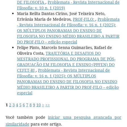
DE FILOSOFIA
,
Problemata - Revista Internacional de
Filosofia: v. 10 n. 1 (2019)
Maria Reilta Dantas Cirino, José Teixeira Neto,
Erivânia Maria de Medeiros,
PROF-FILO:
,
Problemata
- Revista Internacional de Filosofia: v. 16 n. 1 (2025):
OS MÚLTIPLOS PANORAMAS DO ENSINO DE
FILOSOFIA NO ENSINO MÉDIO BRASILEIRO A PARTIR
DO PROF-FILO – edição especial
Felipe Pinto, Marcelo Senna Guimarães, Rafael de
Oliveira Costa,
TRAJETÓRIA E DESAFIOS DO
MESTRADO PROFISSIONAL DO PROGRAMA DE PÓS-
GRADUAÇÃO EM FILOSOFIA E ENSINO (PPFEN) DO
CEFET-RJ
,
Problemata - Revista Internacional de
Filosofia: v. 16 n. 1 (2025): OS MÚLTIPLOS
PANORAMAS DO ENSINO DE FILOSOFIA NO ENSINO
MÉDIO BRASILEIRO A PARTIR DO PROF-FILO – edição
especial
1
2
3
4
5
6
7
8
9
10
>
>>
Você também pode
iniciar uma pesquisa avançada por
similaridade
para este artigo.