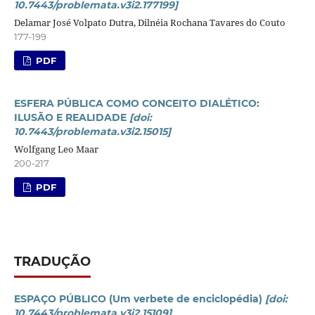
10.7443/problemata.v3i2.177199]
Delamar José Volpato Dutra, Dilnéia Rochana Tavares do Couto
177-199
PDF
ESFERA PÚBLICA COMO CONCEITO DIALÉTICO:
ILUSÃO E REALIDADE
[doi:
10.7443/problemata.v3i2.15015]
Wolfgang Leo Maar
200-217
PDF
TRADUÇÃO
ESPAÇO PÚBLICO (Um verbete de enciclopédia)
[doi:
10.7443/problemata.v3i2.15109]