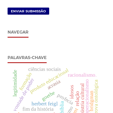
ENVIAR SUBMISSÃO
NAVEGAR
PALAVRAS-CHAVE
ciências sociais
produto educacional
legitimidade
formação
racionalismo.
vontade de poder
acrasia
operacionalismo
prova ontológica
indústria cultural
idosos
goethe
percy bridgman
relação
profecia
herbert feigl
bíblia
fim da história
kant