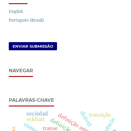
English
Português (Brasil)
ENVIAR SUBMISSÃO
NAVEGAR
PALAVRAS-CHAVE
dizível
sociedad
transição
definição antropológica
eckhart
agência
transe