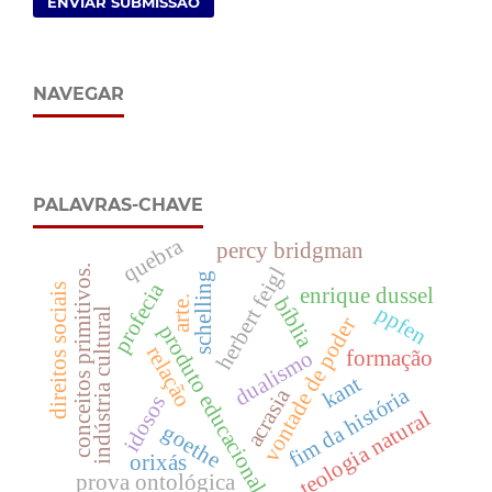
ENVIAR SUBMISSÃO
NAVEGAR
PALAVRAS-CHAVE
quebra
percy bridgman
conceitos primitivos.
herbert feigl
schelling
profecia
direitos sociais
enrique dussel
bíblia
arte.
ppfen
indústria cultural
vontade de poder
produto educacional
relação
dualismo
formação
kant
fim da história
acrasia
idosos
teologia natural
goethe
orixás
prova ontológica