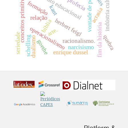
indústria cultural
vontade de poder
produto educacional
conceitos primitivos.
profecia
formação
kant
acrasia
relação
herbert feigl
bíblia
fim da história
operacionalismo
arte.
seriedade
quebra
schelling
dualismo
racionalismo.
goethe
narcisismo
enrique dussel