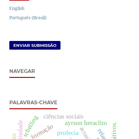
English
Português (Brasil)
ENVIAR SUBMISSÃO
NAVEGAR
PALAVRAS-CHAVE
ciências sociais
schelling
ayrson heraclito
seriedade
formação
acrasia
relação
profecia