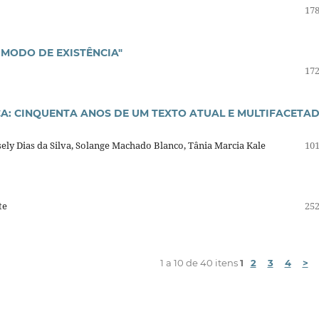
178
O MODO DE EXISTÊNCIA"
172
A: CINQUENTA ANOS DE UM TEXTO ATUAL E MULTIFACETA
sely Dias da Silva, Solange Machado Blanco, Tânia Marcia Kale
101
te
252
1 a 10 de 40 itens
1
2
3
4
>