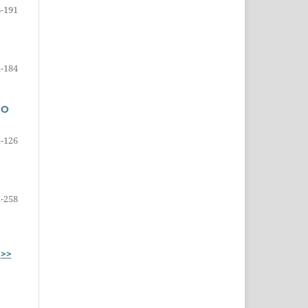
-191
-184
DO
-126
-258
>>