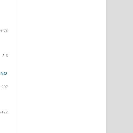
56-75
5-6
 NO
-207
-122