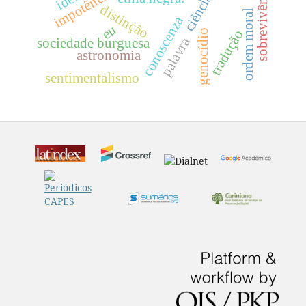
sobrevivência
distinção
ordem moral
conoscenza
eu
tradução
genocídio
palavra
sociedade burguesa
astronomia
sentimentalismo