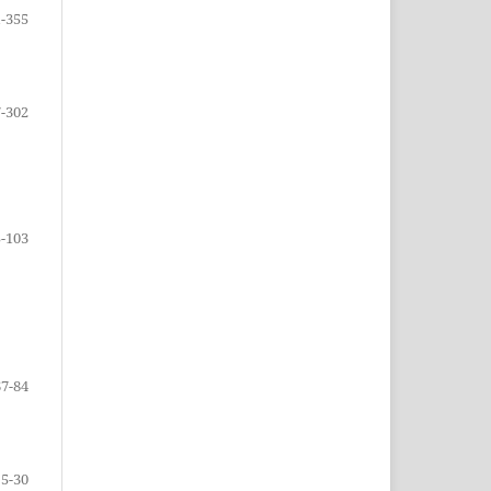
-355
-302
-103
67-84
5-30