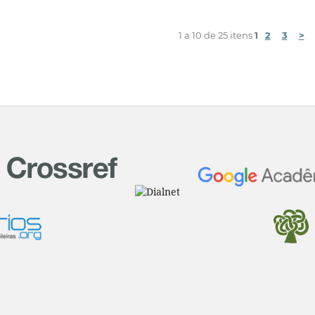
1 a 10 de 25 itens
1
2
3
>