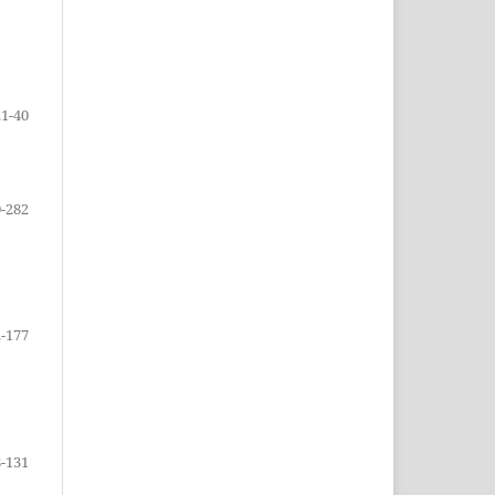
21-40
-282
-177
-131