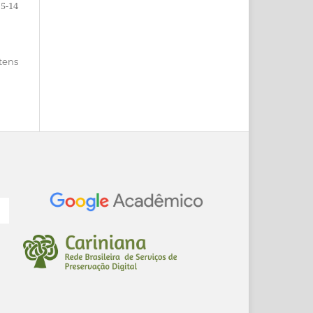
5-14
itens