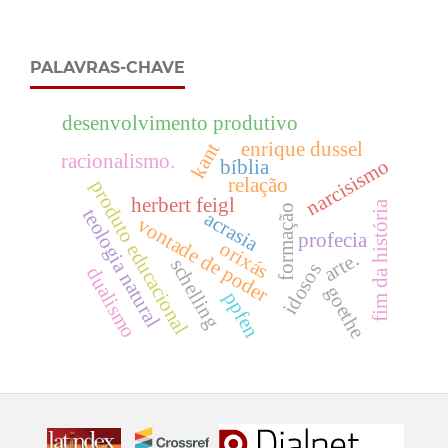
PALAVRAS-CHAVE
desenvolvimento produtivo
enrique dussel
kant
racionalismo.
narcisismo
bíblia
relação
produto educacional
herbert feigl
fim da história
formação
teologia natural
acrasia
vontade de poder
profecia
orixás
arte.
schelling
idosos
dualismo
goethe
ppfen