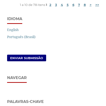
1 a 10 de 78 itens
1
2
3
4
5
6
7
8
>
>>
IDIOMA
English
Português (Brasil)
ENVIAR SUBMISSÃO
NAVEGAR
PALAVRAS-CHAVE