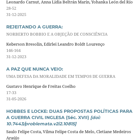
Leonardo Carnut, Anna Lidia Beltrán Marín, Yohanka León del Río
28-52
31-12-2025
REJEITANDO A GUERRA:
NORBERTO BOBBIO E A OBJEÇÃO DE CONSCIÊNCIA
Keberson Bresolin, Edirlei Leandro Boldt Lourenço
146-164
31-12-2023
A PAZ QUE NUNCA VEIO:
UMA DEFESA DA MORALIDADE EM TEMPOS DE GUERRA
Gustavo Henrique de Freitas Coelho
17-33
31-05-2026
HOBBES E LOCKE: DUAS PROPOSTAS POLÍTICAS PARA
A GUERRA CIVIL INGLESA (Séc. XVII)
[doi:
10.7443/problemata.v2i2.10815]
Saulo Felipe Costa, Vilma Felipe Costa de Melo, Cletiane Medeiros
Araújo