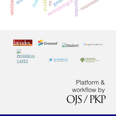
evidência
rousseau.
antropologia
eu