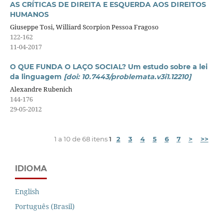
AS CRÍTICAS DE DIREITA E ESQUERDA AOS DIREITOS
HUMANOS
Giuseppe Tosi, Williard Scorpion Pessoa Fragoso
122-162
11-04-2017
O QUE FUNDA O LAÇO SOCIAL? Um estudo sobre a lei
da linguagem
[doi: 10.7443/problemata.v3i1.12210]
Alexandre Rubenich
144-176
29-05-2012
1 a 10 de 68 itens
1
2
3
4
5
6
7
>
>>
IDIOMA
English
Português (Brasil)