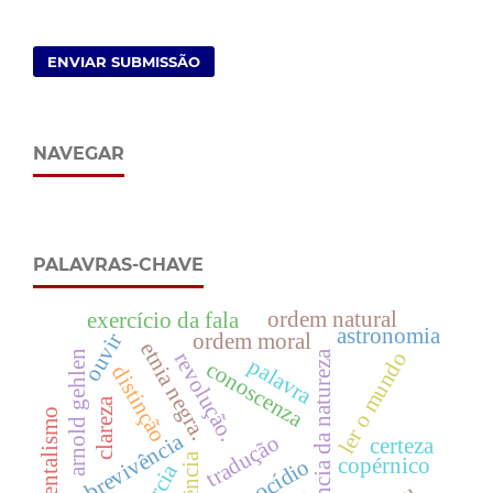
ENVIAR SUBMISSÃO
NAVEGAR
PALAVRAS-CHAVE
ordem natural
exercício da fala
astronomia
ouvir
ordem moral
etnia negra.
ler o mundo
arnold gehlen
impotência da natureza
revolução.
palavra
conoscenza
distinção
clareza
sentimentalismo
sobrevivência
tradução
certeza
copérnico
genocídio
inércia