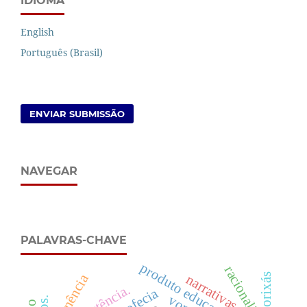
IDIOMA
English
Português (Brasil)
ENVIAR SUBMISSÃO
NAVEGAR
PALAVRAS-CHAVE
produto educacional
racionalismo.
imanência
orixás
narrativas
existência.
profecia