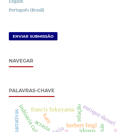
English
Português (Brasil)
ENVIAR SUBMISSÃO
NAVEGAR
PALAVRAS-CHAVE
enrique dussel
indústria cultural
relação
francis fukuyama
narrativas
kant
acrasia
herbert feigl
orixás
idosos