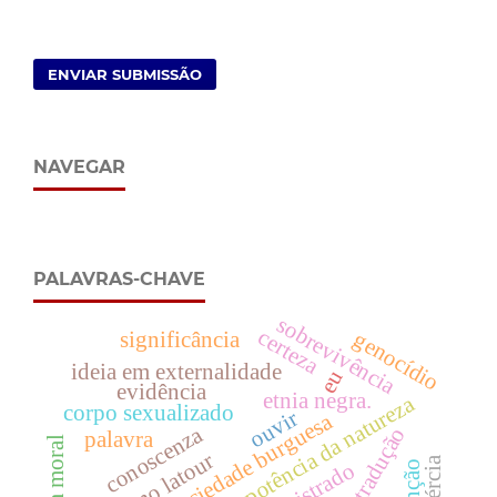
ENVIAR SUBMISSÃO
NAVEGAR
PALAVRAS-CHAVE
sobrevivência
certeza
genocídio
significância
ideia em externalidade
eu
evidência
etnia negra.
impotência da natureza
corpo sexualizado
ouvir
sociedade burguesa
conoscenza
tradução
palavra
ordem moral
bruno latour
inércia