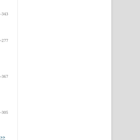
-343
9-277
-367
-305
>>