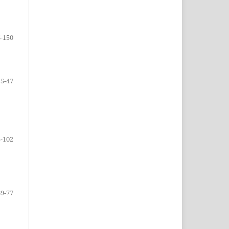
-150
 5-47
-102
69-77