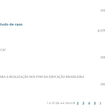
331
studo de caso
p.25
ICA?
358
ARA A REALIZAÇÃO DOS FINS DA EDUCAÇÃO BRASILEIRA
295
1 a 10 de 44 itens
1
2
3
4
5
>