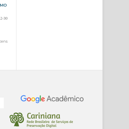
SMO
22-30
itens