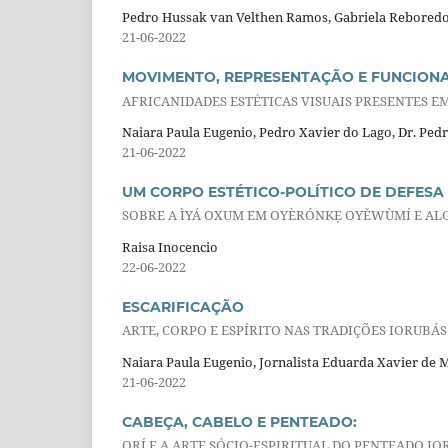
Pedro Hussak van Velthen Ramos, Gabriela Reboredo 
21-06-2022
MOVIMENTO, REPRESENTAÇÃO E FUNCIONA
AFRICANIDADES ESTÉTICAS VISUAIS PRESENTES E
Naiara Paula Eugenio, Pedro Xavier do Lago, Dr. Pe
21-06-2022
UM CORPO ESTÉTICO-POLÍTICO DE DEFESA 
SOBRE A ÌYÁ OXUM EM OYÈRÓNKẸ OYĚWÙMÍ E ALG
Raisa Inocencio
22-06-2022
ESCARIFICAÇÃO
ARTE, CORPO E ESPÍRITO NAS TRADIÇÕES IORUBÁS
Naiara Paula Eugenio, Jornalista Eduarda Xavier de 
21-06-2022
CABEÇA, CABELO E PENTEADO:
ORÍ E A ARTE SÓCIO-ESPIRITUAL DO PENTEADO I