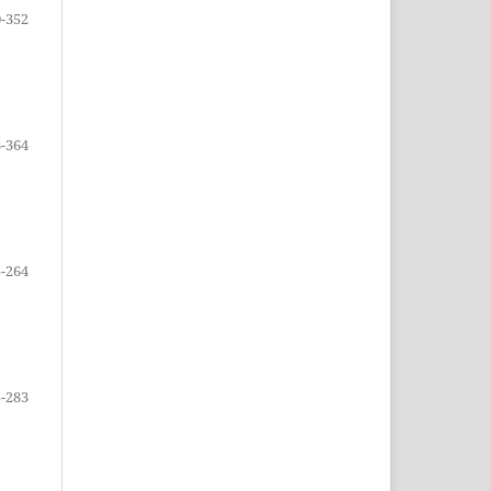
-352
-364
-264
-283