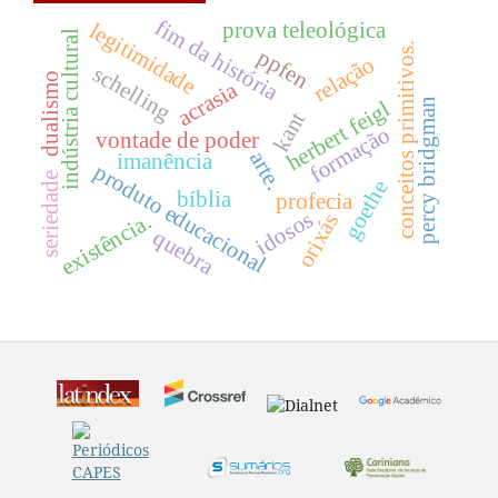
fim da história
prova teleológica
legitimidade
indústria cultural
conceitos primitivos.
ppfen
relação
schelling
dualismo
acrasia
herbert feigl
percy bridgman
kant
formação
vontade de poder
arte.
imanência
produto educacional
seriedade
goethe
bíblia
profecia
idosos
existência.
orixás
quebra