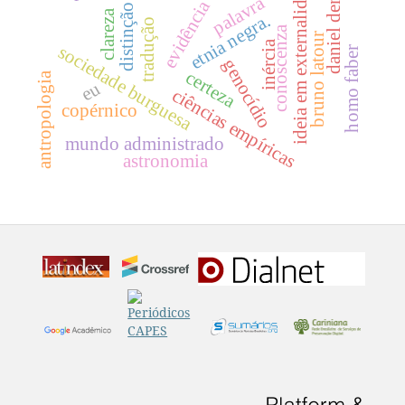
daniel dennett
ideia em externalidade
palavra
evidência
distinção
clareza
etnia negra.
tradução
conoscenza
bruno latour
inércia
sociedade burguesa
homo faber
genocídio
certeza
antropologia
eu
ciências empíricas
copérnico
mundo administrado
astronomia