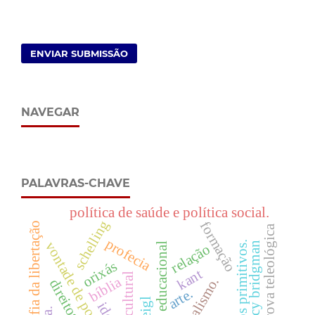
ENVIAR SUBMISSÃO
NAVEGAR
PALAVRAS-CHAVE
política de saúde e política social.
schelling
formação
filosofia da libertação
prova teleológica
profecia
vontade de poder
conceitos primitivos.
percy bridgman
produto educacional
relação
orixás
kant
bíblia
racionalismo.
arte.