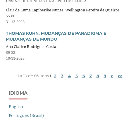
ENSINO DE CIÊNCIAS E NA EPISTEMOLOGIA
Clair de Luma Capiberibe Nunes, Wellington Pereira de Queirós
55-80
31-12-2023
THOMAS KUHN, MUDANÇAS DE PARADIGMA E
MUDANÇAS DE MUNDO
Ana Clarice Rodrigues Costa
59-82
10-11-2023
1 a 10 de 86 itens
1
2
3
4
5
6
7
8
9
>
>>
IDIOMA
English
Português (Brasil)