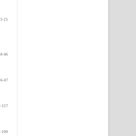
5-21
28-46
36-47
7-157
-100