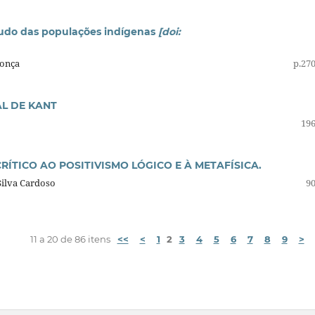
tudo das populações indígenas
[doi:
donça
p.27
L DE KANT
196
RÍTICO AO POSITIVISMO LÓGICO E À METAFÍSICA.
Silva Cardoso
90
11 a 20 de 86 itens
<<
<
1
2
3
4
5
6
7
8
9
>