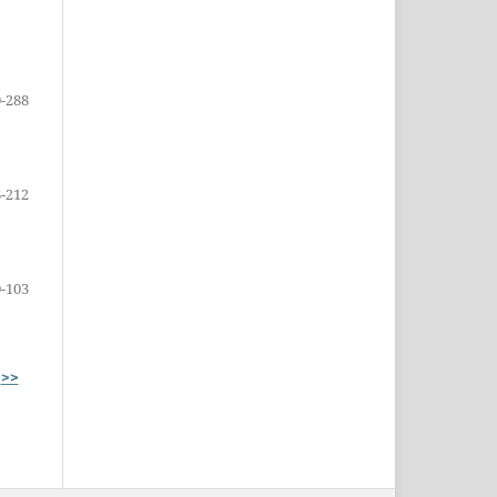
0-288
-212
-103
>>