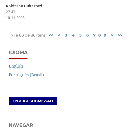
Robinson Guitarrari
27-47
10-11-2023
71 a 80 de 86 itens
<<
<
3
4
5
6
7
8
9
>
>>
IDIOMA
English
Português (Brasil)
ENVIAR SUBMISSÃO
NAVEGAR