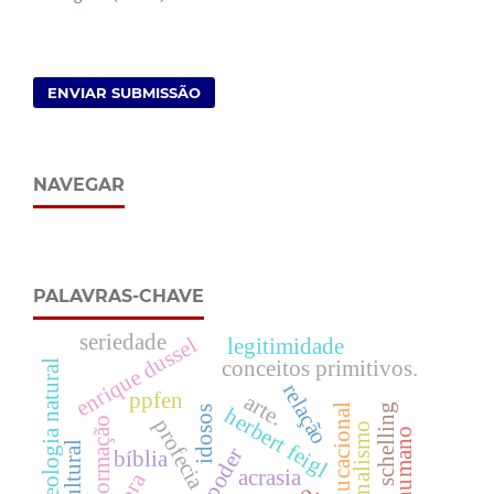
ENVIAR SUBMISSÃO
NAVEGAR
PALAVRAS-CHAVE
seriedade
enrique dussel
legitimidade
conceitos primitivos.
teologia natural
relação
ppfen
arte.
schelling
idosos
herbert feigl
formação
profecia
bíblia
acrasia