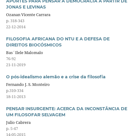
APORTES PARA PENSAR A DEMOCRACIA A PARTIR DE
JONAS E LEVINAS
Ozanan Vicente Carrara
p. 318-343
22-12-2014
FILOSOFIA AFRICANA DO NTU E A DEFESA DE
DIREITOS BIOCÓSMICOS
Bas´Ilele Malomalo
76-92
21-11-2019
O pós-idealismo alemão e a crise da filosofia
Fernando J. S. Monteiro
p.310-334
18-11-2013
PENSAR INSURGENTE: ACERCA DA INCONSTÂNCIA DE
UM FILOSOFAR SELVAGEM
Julio Cabrera
p. 5-47
14-05-2015