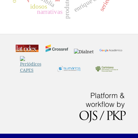
enrique dussel
bíblia
idosos
narrativas