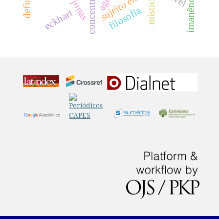
concentração.
hans jonas
imanência
mística
filosofía
eckhart