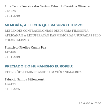
Luis Carlos Ferreira dos Santos, Eduardo David de Oliveira
212-228
21-11-2019
MEMORÍA, A FLECHA QUE RASURA O TEMPO:
REFLEXÕES CONTRACOLONIAIS DESDE UMA FILOSOFIA
AFRICANA E A RECUPERAÇÃO DAS MEMÓRIAS USURPADAS PELO
COLONIALISMO.
Francisco Phelipe Cunha Paz
147-166
21-11-2019
PRECIADO E O HUMANISMO EUROPEU:
REFLEXÕES FEMINISTAS SOB UM VIÉS ANIMALISTA
Fabrício Santos Bittencourt
164-179
31-12-2025
1 a 4 de 4 itens