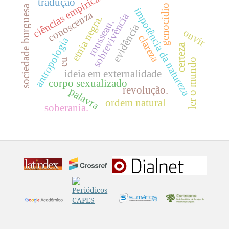
ciências empíricas
tradução
genocídio
sociedade burguesa
impotência da natureza
conoscenza
sobrevivência
etnia negra.
rousseau.
evidência
ouvir
clareza
antropologia
certeza
ler o mundo
eu
ideia em externalidade
corpo sexualizado
revolução.
palavra
ordem natural
soberania.